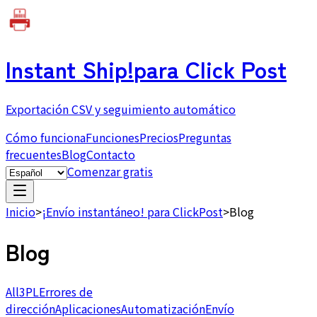
Instant Ship!
para Click Post
Exportación CSV y seguimiento automático
Cómo funciona
Funciones
Precios
Preguntas
frecuentes
Blog
Contacto
Comenzar gratis
Inicio
>
¡Envío instantáneo! para ClickPost
>
Blog
Blog
All
3PL
Errores de
dirección
Aplicaciones
Automatización
Envío