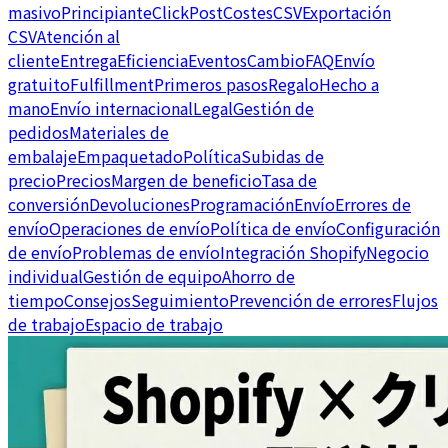
masivo
Principiante
ClickPost
Costes
CSV
Exportación
CSV
Atención al
cliente
Entrega
Eficiencia
Eventos
Cambio
FAQ
Envío
gratuito
Fulfillment
Primeros pasos
Regalo
Hecho a
mano
Envío internacional
Legal
Gestión de
pedidos
Materiales de
embalaje
Empaquetado
Política
Subidas de
precio
Precios
Margen de beneficio
Tasa de
conversión
Devoluciones
Programación
Envío
Errores de
envío
Operaciones de envío
Política de envío
Configuración
de envío
Problemas de envío
Integración Shopify
Negocio
individual
Gestión de equipo
Ahorro de
tiempo
Consejos
Seguimiento
Prevención de errores
Flujos
de trabajo
Espacio de trabajo