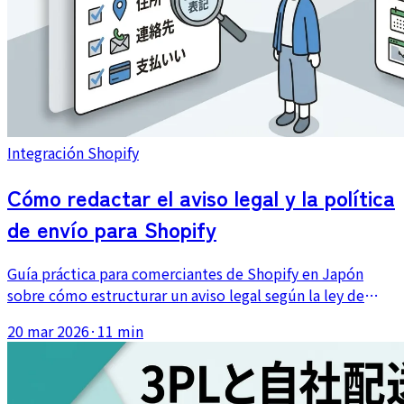
Integración Shopify
Cómo redactar el aviso legal y la política
de envío para Shopify
Guía práctica para comerciantes de Shopify en Japón
sobre cómo estructurar un aviso legal según la ley de
transacciones comerciales específicas y cómo escribir una
20 mar 2026
·
11 min
política de envío clara que reduzca la confusión.