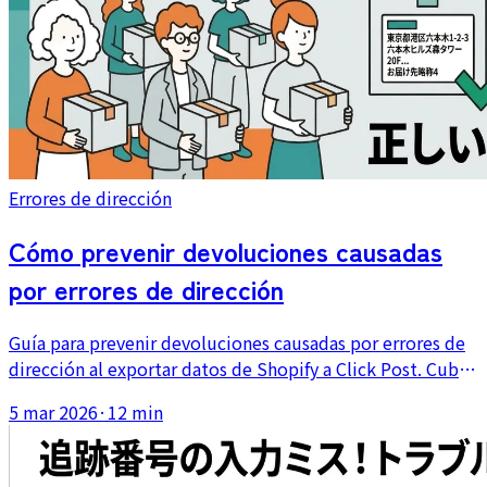
Errores de dirección
Cómo prevenir devoluciones causadas
por errores de dirección
Guía para prevenir devoluciones causadas por errores de
dirección al exportar datos de Shopify a Click Post. Cubre
límites de caracteres, reglas de división de direcciones,
5 mar 2026
·
12 min
problemas entre ancho completo y medio ancho, e
inconsistencias de formato.