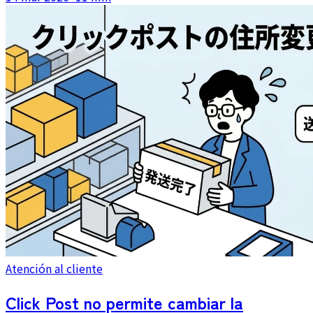
de tamaño, gestión del seguimiento y comunicación con
el cliente.
Atención al cliente
Click Post no permite cambiar la