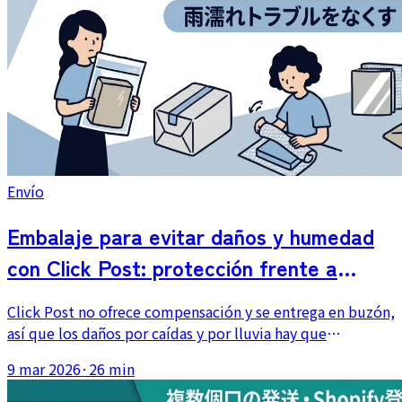
Envío
Embalaje para evitar daños y humedad
con Click Post: protección frente a
roturas y riesgo de buzón
Click Post no ofrece compensación y se entrega en buzón,
así que los daños por caídas y por lluvia hay que
prevenirlos desde el embalaje de la tienda. Explicamos
9 mar 2026
·
26 min
por categoría de producto cómo elegir el acolchado para
artículos frágiles, cómo usar bolsas OPP contra la