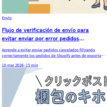
Envío
Flujo de verificación de envío para
evitar enviar por error pedidos
cancelados
Aprende a evitar enviar pedidos cancelados filtrando
correctamente los pedidos de Shopify antes de exportar
el CSV y haciendo una comprobación final del estado
10 mar 2026
·
15 min
justo antes de empezar a empaquetar.