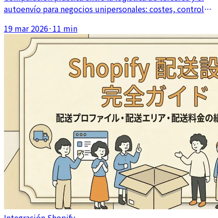
autoenvío para negocios unipersonales: costes, control
de calidad, flexibilidad y cuándo de verdad compensa
19 mar 2026
·
11 min
externalizar.
Integración Shopify