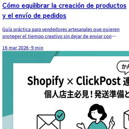
Cómo equilibrar la creación de productos
y el envío de pedidos
Guía práctica para vendedores artesanales que quieren
proteger el tiempo creativo sin dejar de enviar con
regularidad, usando bloques horarios, lotes y separación
16 mar 2026
·
9 min
del espacio de trabajo.