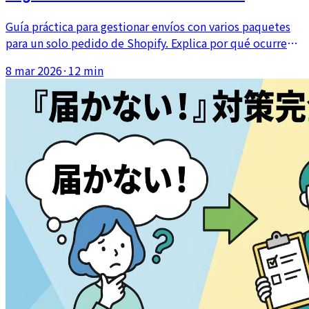
paquetes y registrarlos en Shopify
Guía práctica para gestionar envíos con varios paquetes
para un solo pedido de Shopify. Explica por qué ocurren,
cómo manejar los números de seguimiento y cómo
8 mar 2026
·
12 min
dividir correctamente los registros de preparación en
Shopify.