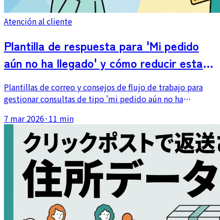
Atención al cliente
Plantilla de respuesta para 'Mi pedido
aún no ha llegado' y cómo reducir estas
consultas
Plantillas de correo y consejos de flujo de trabajo para
gestionar consultas de tipo 'mi pedido aún no ha
llegado'. Cubre la comprobación del seguimiento,
7 mar 2026
·
11 min
respuestas según el estado y formas de prevenir la
consulta antes de que aparezca.