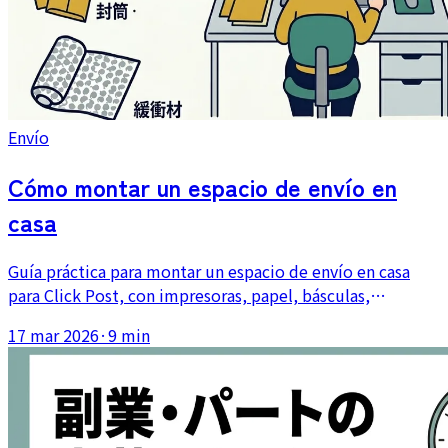
Envío
Cómo montar un espacio de envío en
casa
Guía práctica para montar un espacio de envío en casa
para Click Post, con impresoras, papel, básculas,
medidores de grosor, materiales de embalaje y
17 mar 2026
·
9 min
distribución del flujo de trabajo.