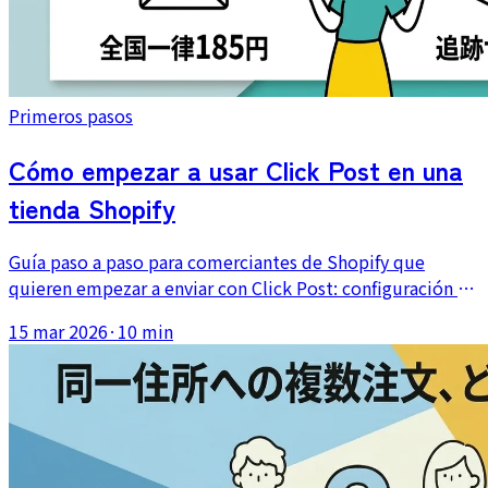
Primeros pasos
Cómo empezar a usar Click Post en una
tienda Shopify
Guía paso a paso para comerciantes de Shopify que
quieren empezar a enviar con Click Post: configuración de
cuenta, herramientas necesarias, flujo basado en CSV y
15 mar 2026
·
10 min
qué esperar en el primer envío.