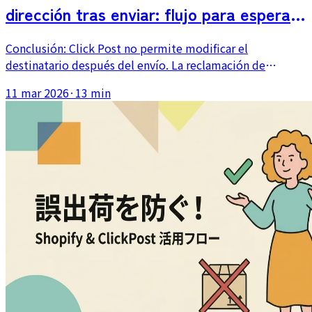
dirección tras enviar: flujo para esperar
devolución, reclamación y reenvío
Conclusión: Click Post no permite modificar el
destinatario después del envío. La reclamación de
retirada en correos (desde 550 JPY) casi nunca llega a
11 mar 2026
·
13 min
tiempo; la respuesta realista es esperar la devolución y
reenviar. Cubrimos el tratamiento del reenvío por cambio
de residencia, plantillas de mensaje al cliente y cómo
diseñar la confirmación previa para que estas peticiones
prácticamente desaparezcan.