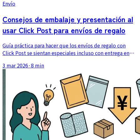
Envío
Consejos de embalaje y presentación al
usar Click Post para envíos de regalo
Guía práctica para hacer que los envíos de regalo con
Click Post se sientan especiales incluso con entrega en
buzón. Cubre la presentación dentro del límite de 3 cm,
3 mar 2026
·
8 min
tarjetas de mensaje y cuándo conviene usar otro método.