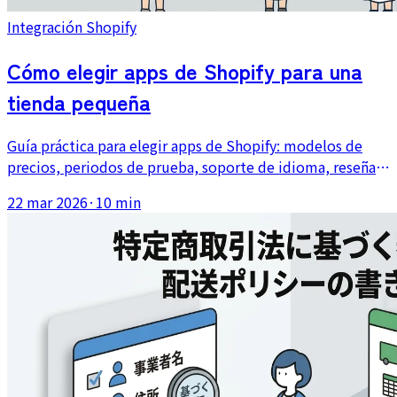
Integración Shopify
Cómo elegir apps de Shopify para una
tienda pequeña
Guía práctica para elegir apps de Shopify: modelos de
precios, periodos de prueba, soporte de idioma, reseñas,
compatibilidad con temas y el riesgo de instalar
22 mar 2026
·
10 min
demasiadas apps.