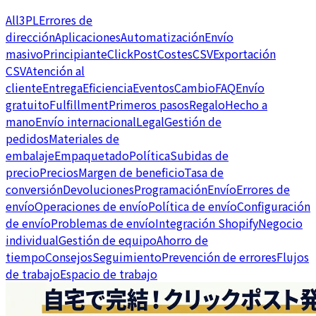
All
3PL
Errores de
dirección
Aplicaciones
Automatización
Envío
masivo
Principiante
ClickPost
Costes
CSV
Exportación
CSV
Atención al
cliente
Entrega
Eficiencia
Eventos
Cambio
FAQ
Envío
gratuito
Fulfillment
Primeros pasos
Regalo
Hecho a
mano
Envío internacional
Legal
Gestión de
pedidos
Materiales de
embalaje
Empaquetado
Política
Subidas de
precio
Precios
Margen de beneficio
Tasa de
conversión
Devoluciones
Programación
Envío
Errores de
envío
Operaciones de envío
Política de envío
Configuración
de envío
Problemas de envío
Integración Shopify
Negocio
individual
Gestión de equipo
Ahorro de
tiempo
Consejos
Seguimiento
Prevención de errores
Flujos
de trabajo
Espacio de trabajo