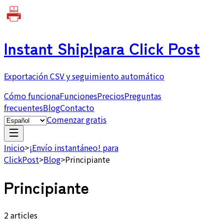
Instant Ship!
para Click Post
Exportación CSV y seguimiento automático
Cómo funciona
Funciones
Precios
Preguntas
frecuentes
Blog
Contacto
Comenzar gratis
Inicio
>
¡Envío instantáneo! para
ClickPost
>
Blog
>
Principiante
Principiante
2 articles