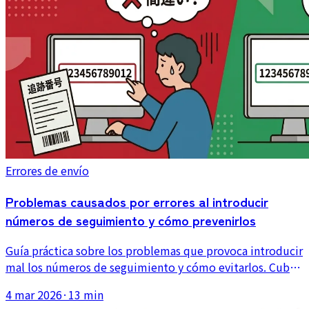
Errores de envío
Problemas causados por errores al introducir
números de seguimiento y cómo prevenirlos
Guía práctica sobre los problemas que provoca introducir
mal los números de seguimiento y cómo evitarlos. Cubre
patrones de error comunes, el impacto en la atención al
4 mar 2026
·
13 min
cliente y por qué la automatización es más segura que la