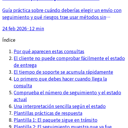
seguimiento
Guía práctica sobre cuándo deberías elegir un envío con
seguimiento y qué riesgos trae usar métodos sin
seguimiento. Este artículo explica el impacto sobre
24 feb 2026
·
12 min
soporte, confianza y costes de reenvío.
Índice
Por qué aparecen estas consultas
El cliente no puede comprobar fácilmente el estado
de entrega
El tiempo de soporte se acumula rápidamente
Lo primero que debes hacer cuando llega la
consulta
Comprueba el número de seguimiento y el estado
actual
Una interpretación sencilla según el estado
Plantillas prácticas de respuesta
Plantilla 1: El paquete sigue en tránsito
Plantilla 2: El seguimiento muestra que ya fue