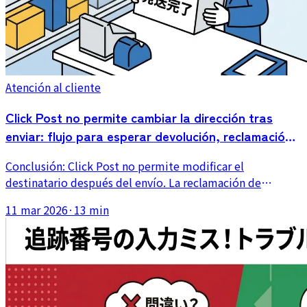
Atención al cliente
Click Post no permite cambiar la dirección tras
enviar: flujo para esperar devolución, reclamación y
reenvío
Conclusión: Click Post no permite modificar el
destinatario después del envío. La reclamación de
retirada en correos (desde 550 JPY) casi nunca llega a
11 mar 2026
·
13 min
tiempo; la respuesta realista es esperar la devolución y
reenviar. Cubrimos el tratamiento del reenvío por cambio
de residencia, plantillas de mensaje al cliente y cómo
diseñar la confirmación previa para que estas peticiones
prácticamente desaparezcan.