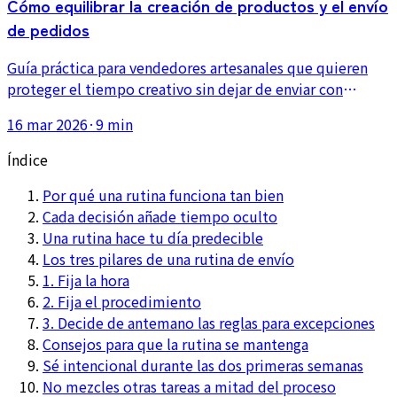
Cómo equilibrar la creación de productos y el envío
de pedidos
Guía práctica para vendedores artesanales que quieren
proteger el tiempo creativo sin dejar de enviar con
regularidad, usando bloques horarios, lotes y separación
16 mar 2026
·
9 min
del espacio de trabajo.
Índice
Por qué una rutina funciona tan bien
Cada decisión añade tiempo oculto
Una rutina hace tu día predecible
Los tres pilares de una rutina de envío
1. Fija la hora
2. Fija el procedimiento
3. Decide de antemano las reglas para excepciones
Consejos para que la rutina se mantenga
Sé intencional durante las dos primeras semanas
No mezcles otras tareas a mitad del proceso