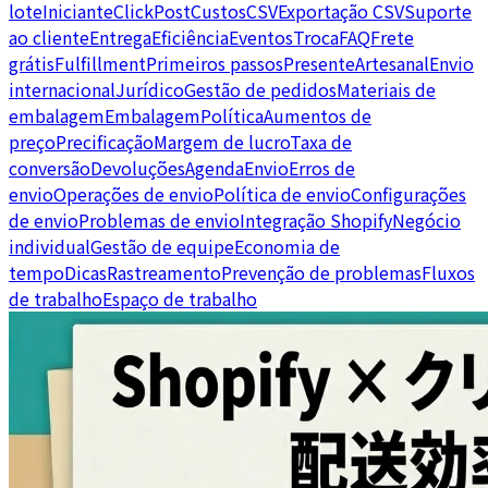
lote
Iniciante
ClickPost
Custos
CSV
Exportação CSV
Suporte
ao cliente
Entrega
Eficiência
Eventos
Troca
FAQ
Frete
grátis
Fulfillment
Primeiros passos
Presente
Artesanal
Envio
internacional
Jurídico
Gestão de pedidos
Materiais de
embalagem
Embalagem
Política
Aumentos de
preço
Precificação
Margem de lucro
Taxa de
conversão
Devoluções
Agenda
Envio
Erros de
envio
Operações de envio
Política de envio
Configurações
de envio
Problemas de envio
Integração Shopify
Negócio
individual
Gestão de equipe
Economia de
tempo
Dicas
Rastreamento
Prevenção de problemas
Fluxos
de trabalho
Espaço de trabalho