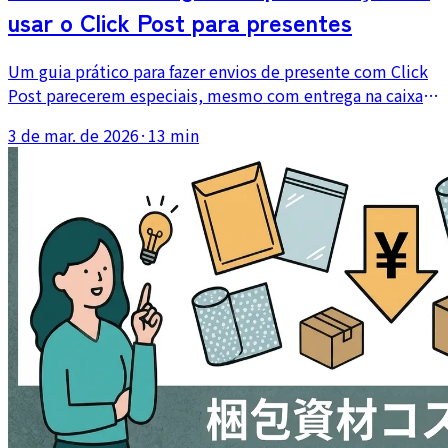
usar o Click Post para presentes
Um guia prático para fazer envios de presente com Click
Post parecerem especiais, mesmo com entrega na caixa
de correio. Cobre apresentação dentro do limite de 3 cm,
3 de mar. de 2026
·
13 min
cartões de mensagem e quando considerar outro método
de envio para presentes.