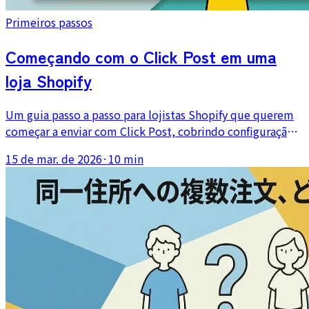
Primeiros passos
Começando com o Click Post em uma
loja Shopify
Um guia passo a passo para lojistas Shopify que querem
começar a enviar com Click Post, cobrindo configuração
da conta, ferramentas necessárias, fluxo com CSV e o que
15 de mar. de 2026
·
10 min
esperar da primeira remessa.