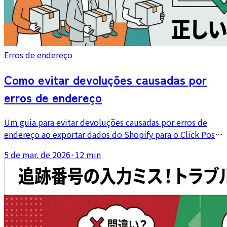
Erros de endereço
Como evitar devoluções causadas por
erros de endereço
Um guia para evitar devoluções causadas por erros de
endereço ao exportar dados do Shopify para o Click Post.
Cobre limites de caracteres, regras de divisão de
5 de mar. de 2026
·
12 min
endereço e problemas de largura total e meia largura.