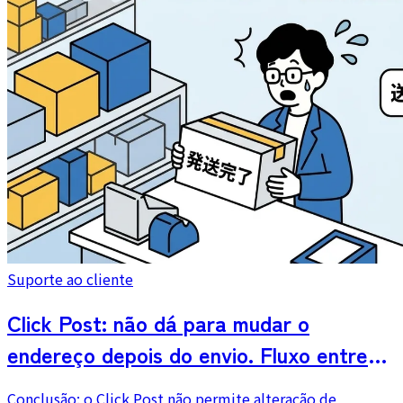
Suporte ao cliente
Click Post: não dá para mudar o
endereço depois do envio. Fluxo entre
aguardar devolução, solicitação de
Conclusão: o Click Post não permite alteração de