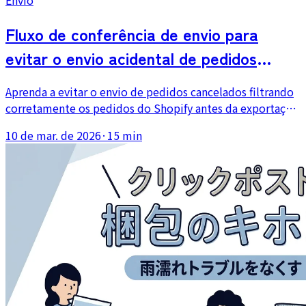
Envio
Fluxo de conferência de envio para
evitar o envio acidental de pedidos
cancelados
Aprenda a evitar o envio de pedidos cancelados filtrando
corretamente os pedidos do Shopify antes da exportação
CSV e adicionando uma verificação final de status
10 de mar. de 2026
·
15 min
imediatamente antes de começar a embalagem.