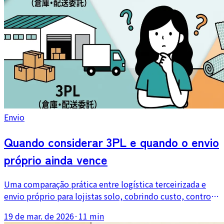
Envio
Quando considerar 3PL e quando o envio
próprio ainda vence
Uma comparação prática entre logística terceirizada e
envio próprio para lojistas solo, cobrindo custo, controle
de qualidade, flexibilidade e quando o volume realmente
19 de mar. de 2026
·
11 min
justifica a terceirização.