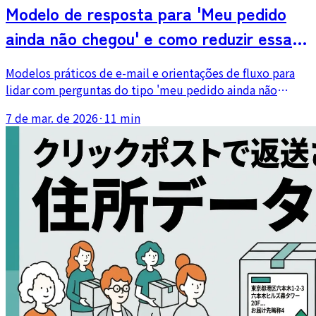
Modelo de resposta para 'Meu pedido
ainda não chegou' e como reduzir essas
perguntas
Modelos práticos de e-mail e orientações de fluxo para
lidar com perguntas do tipo 'meu pedido ainda não
chegou'. Cobre a conferência do rastreamento, respostas
7 de mar. de 2026
·
11 min
por status e formas de prevenir a dúvida antes que ela
comece.