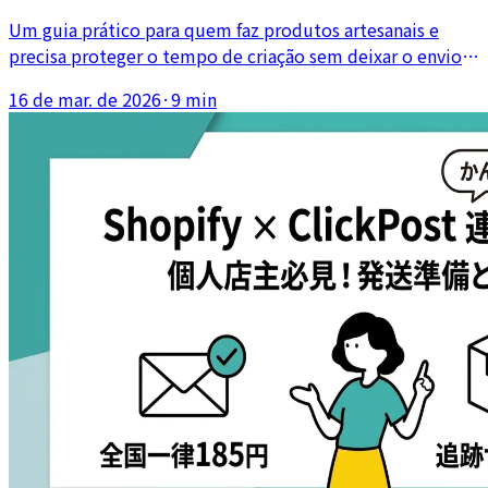
Um guia prático para quem faz produtos artesanais e
precisa proteger o tempo de criação sem deixar o envio
desorganizado, usando blocos de tempo, lotes e
16 de mar. de 2026
·
9 min
separação de espaço.