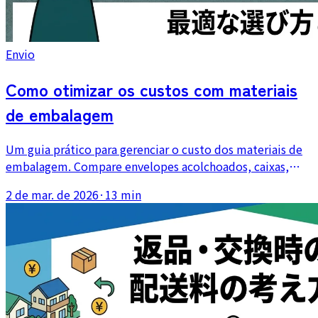
Envio
Como otimizar os custos com materiais
de embalagem
Um guia prático para gerenciar o custo dos materiais de
embalagem. Compare envelopes acolchoados, caixas,
sacos OPP e materiais de proteção, e aprenda como
2 de mar. de 2026
·
13 min
compras em volume e melhores escolhas de material
podem reduzir o custo anual do envio.