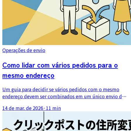
Operações de envio
Como lidar com vários pedidos para o
mesmo endereço
Um guia para decidir se vários pedidos com o mesmo
endereço devem ser combinados em um único envio do
Click Post ou enviados separadamente, com regras
14 de mar. de 2026
·
11 min
práticas para limites de tamanho, gestão de rastreamento
e comunicação com o cliente.