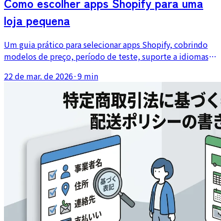
Como escolher apps Shopify para uma
loja pequena
Um guia prático para selecionar apps Shopify, cobrindo
modelos de preço, período de teste, suporte a idiomas,
avaliações, compatibilidade com o tema e os riscos de
22 de mar. de 2026
·
9 min
instalar apps demais.