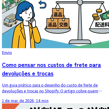
Envio
Como pensar nos custos de frete para
devoluções e trocas
Um guia prático para o desenho do custo de frete de
devoluções e trocas no Shopify. O artigo cobre quem
paga, como escrever a política, como absorver o custo no
1 de mar. de 2026
·
14 min
preço e como reduzir o trabalho operacional do reenvio.