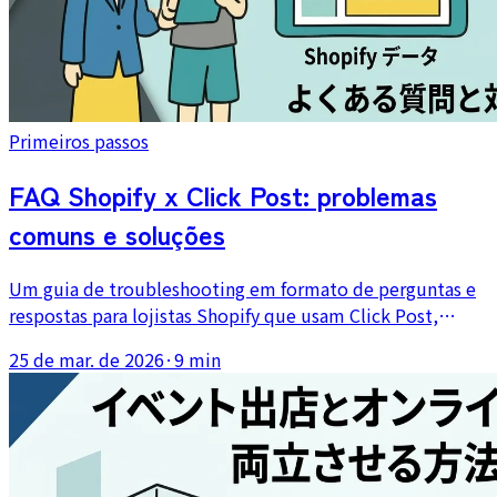
Primeiros passos
FAQ Shopify x Click Post: problemas
comuns e soluções
Um guia de troubleshooting em formato de perguntas e
respostas para lojistas Shopify que usam Click Post,
cobrindo codificação de CSV, erros de endereço, limites
25 de mar. de 2026
·
9 min
de tamanho, atualizações de rastreio e problemas depois
da postagem.