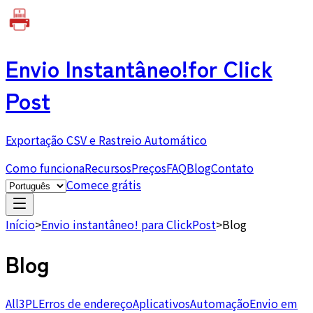
Envio Instantâneo!
for Click
Post
Exportação CSV e Rastreio Automático
Como funciona
Recursos
Preços
FAQ
Blog
Contato
Comece grátis
Início
>
Envio instantâneo! para ClickPost
>
Blog
Blog
All
3PL
Erros de endereço
Aplicativos
Automação
Envio em