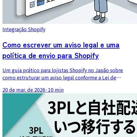
Integração Shopify
Como escrever um aviso legal e uma
política de envio para Shopify
Um guia prático para lojistas Shopify no Japão sobre
como estruturar um aviso legal conforme a Lei de
Transações Comerciais Específicas e escrever uma política
20 de mar. de 2026
·
10 min
de envio clara que reduza confusões.