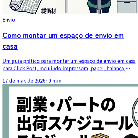
Envio
Como montar um espaço de envio em
casa
Um guia prático para montar um espaço de envio em casa
para Click Post, incluindo impressora, papel, balança,
medidor de espessura, materiais de embalagem e layout
17 de mar. de 2026
·
9 min
do fluxo.