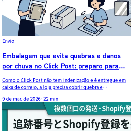
Envio
Embalagem que evita quebras e danos
por chuva no Click Post: preparo para
frágeis e para o risco da caixa de
Como o Click Post não tem indenização e é entregue em
correio
caixa de correio, a loja precisa cobrir quebra e
molhamento pela embalagem. Como escolher proteção
9 de mar. de 2026
·
22 min
para frágeis e itens delicados, o papel do saco OPP contra
água e combinações práticas dentro do limite de 3 cm,
explicado por categoria de produto.