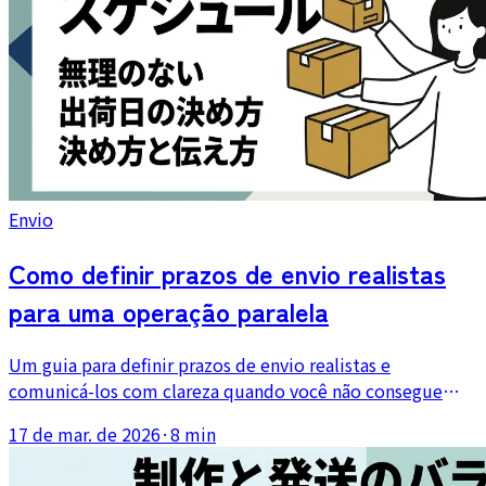
Envio
Como definir prazos de envio realistas
para uma operação paralela
Um guia para definir prazos de envio realistas e
comunicá-los com clareza quando você não consegue
enviar todos os dias, especialmente em lojas Shopify de
17 de mar. de 2026
·
8 min
meio período ou paralelas.