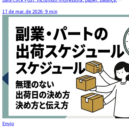
medidor de espessura, materiais de embalagem e layout
17 de mar. de 2026
·
9 min
do fluxo.
Envio