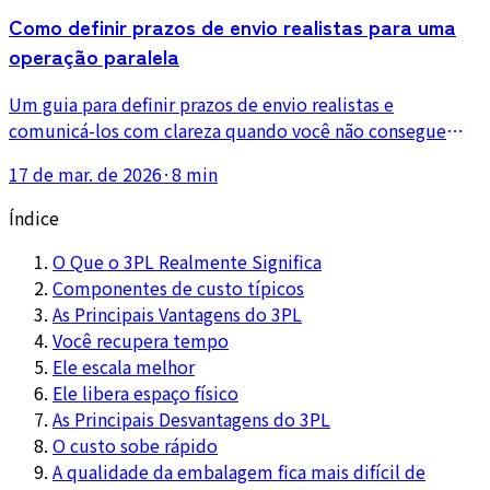
Como definir prazos de envio realistas para uma
operação paralela
Um guia para definir prazos de envio realistas e
comunicá-los com clareza quando você não consegue
enviar todos os dias, especialmente em lojas Shopify de
17 de mar. de 2026
·
8 min
meio período ou paralelas.
Índice
O Que o 3PL Realmente Significa
Componentes de custo típicos
As Principais Vantagens do 3PL
Você recupera tempo
Ele escala melhor
Ele libera espaço físico
As Principais Desvantagens do 3PL
O custo sobe rápido
A qualidade da embalagem fica mais difícil de