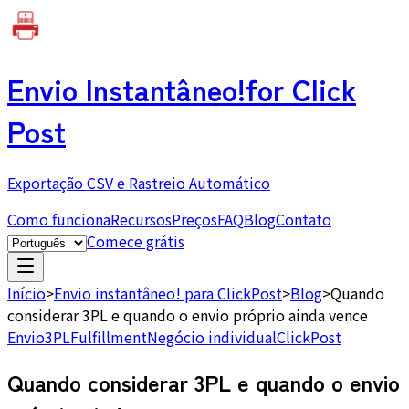
Envio Instantâneo!
for Click
Post
Exportação CSV e Rastreio Automático
Como funciona
Recursos
Preços
FAQ
Blog
Contato
Comece grátis
Início
>
Envio instantâneo! para ClickPost
>
Blog
>
Quando
considerar 3PL e quando o envio próprio ainda vence
Envio
3PL
Fulfillment
Negócio individual
ClickPost
Quando considerar 3PL e quando o envio