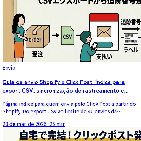
Envio
Guia de envio Shopify x Click Post: índice para
export CSV, sincronização de rastreamento e
erros
Página índice para quem envia pelo Click Post a partir do
Shopify. Do export CSV ao limite de 40 envios da
aplicação em lote, da sincronização automática do
28 de mar. de 2026
·
25 min
rastreamento aos erros de endereço e codificação: um
atalho direto para o artigo certo, com base em três anos