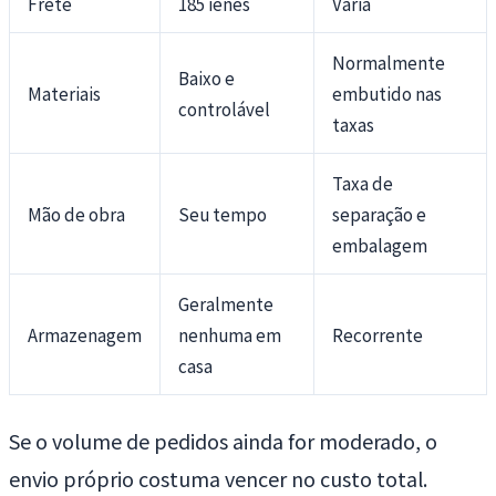
Frete
185 ienes
Varia
Normalmente
Baixo e
Materiais
embutido nas
controlável
taxas
Taxa de
Mão de obra
Seu tempo
separação e
embalagem
Geralmente
Armazenagem
nenhuma em
Recorrente
casa
Se o volume de pedidos ainda for moderado, o
envio próprio costuma vencer no custo total.