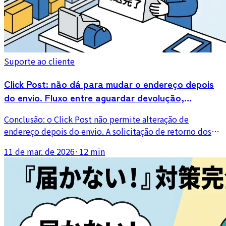
Suporte ao cliente
Click Post: não dá para mudar o endereço depois
do envio. Fluxo entre aguardar devolução,
solicitação de retorno e redirecionamento
Conclusão: o Click Post não permite alteração de
endereço depois do envio. A solicitação de retorno dos
Correios (a partir de 550 ienes) quase nunca chega a
11 de mar. de 2026
·
12 min
tempo, então, na prática, o caminho é aguardar a
devolução e reenviar. Este artigo cobre o tratamento de
redirecionamento por mudança de endereço, modelos de
mensagem para o cliente e como evitar esses pedidos
antes mesmo que aconteçam.