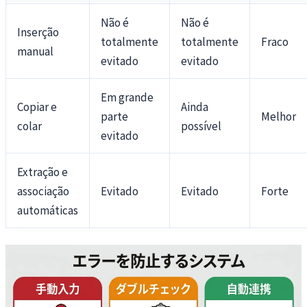
Não é
Não é
Inserção
totalmente
totalmente
Fraco
manual
evitado
evitado
Em grande
Copiar e
Ainda
parte
Melhor
colar
possível
evitado
Extração e
associação
Evitado
Evitado
Forte
automáticas