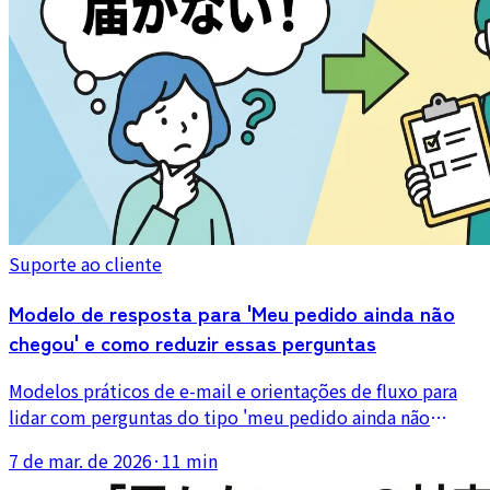
Suporte ao cliente
Modelo de resposta para 'Meu pedido ainda não
chegou' e como reduzir essas perguntas
Modelos práticos de e-mail e orientações de fluxo para
lidar com perguntas do tipo 'meu pedido ainda não
chegou'. Cobre a conferência do rastreamento, respostas
7 de mar. de 2026
·
11 min
por status e formas de prevenir a dúvida antes que ela