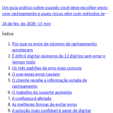
sem rastreamento
Um guia prático sobre quando você deve escolher envio
com rastreamento e quais riscos vêm com métodos sem
rastreamento. O artigo explica o efeito sobre suporte ao
24 de fev. de 2026
·
13 min
cliente, confiança e custo de reenvio.
Índice
Por que os erros de número de rastreamento
acontecem
É difícil digitar números de 12 dígitos sem errar o
tempo todo
Os três padrões de erro mais comuns
O que esses erros causam
O cliente recebe a informação errada de
rastreamento
O trabalho do suporte aumenta
A confiança é afetada
As melhores formas de evitar erros
A solução mais confiável é parar de digitar