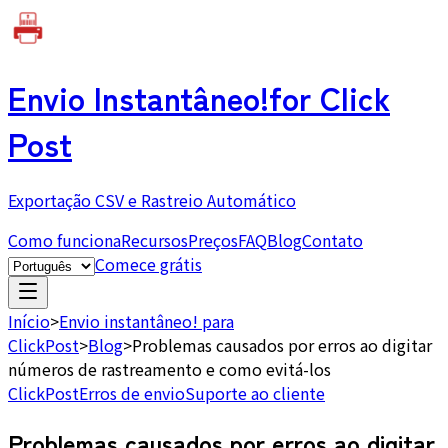
Envio Instantâneo!
for Click
Post
Exportação CSV e Rastreio Automático
Como funciona
Recursos
Preços
FAQ
Blog
Contato
Comece grátis
Início
>
Envio instantâneo! para
ClickPost
>
Blog
>
Problemas causados por erros ao digitar
números de rastreamento e como evitá-los
ClickPost
Erros de envio
Suporte ao cliente
Problemas causados por erros ao digitar