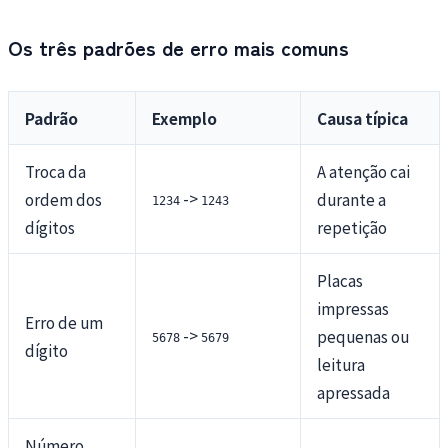
Os três padrões de erro mais comuns
Padrão
Exemplo
Causa típica
Troca da
A atenção cai
->
ordem dos
durante a
1234
1243
dígitos
repetição
Placas
impressas
Erro de um
->
pequenas ou
5678
5679
dígito
leitura
apressada
Número