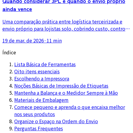
Quando considerar 3PL e quando o envio próprio
ainda vence
Uma comparação prática entre logística terceirizada e
envio próprio para lojistas solo, cobrindo custo, controle
de qualidade, flexibilidade e quando o volume realmente
19 de mar. de 2026
·
11 min
justifica a terceirização.
Índice
Lista Básica de Ferramentas
Oito itens essenciais
Escolhendo a Impressora
Noções Básicas de Impressão de Etiquetas
Mantenha a Balança e o Medidor Sempre à Mão
Materiais de Embalagem
Comece pequeno e aprenda o que encaixa melhor
nos seus produtos
Organize o Espaço na Ordem do Envio
Perguntas Frequentes