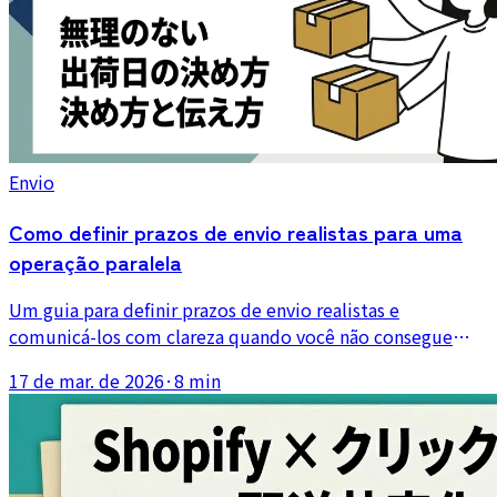
Envio
Como definir prazos de envio realistas para uma
operação paralela
Um guia para definir prazos de envio realistas e
comunicá-los com clareza quando você não consegue
enviar todos os dias, especialmente em lojas Shopify de
17 de mar. de 2026
·
8 min
meio período ou paralelas.