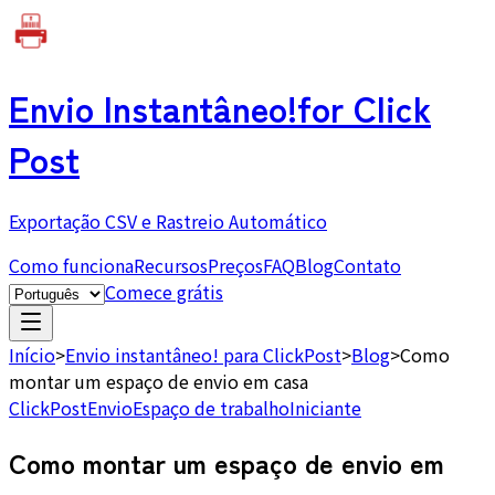
Envio Instantâneo!
for Click
Post
Exportação CSV e Rastreio Automático
Como funciona
Recursos
Preços
FAQ
Blog
Contato
Comece grátis
Início
>
Envio instantâneo! para ClickPost
>
Blog
>
Como
montar um espaço de envio em casa
ClickPost
Envio
Espaço de trabalho
Iniciante
Como montar um espaço de envio em