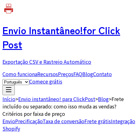
Envio Instantâneo!
for Click
Post
Exportação CSV e Rastreio Automático
Como funciona
Recursos
Preços
FAQ
Blog
Contato
Comece grátis
Início
>
Envio instantâneo! para ClickPost
>
Blog
>
Frete
incluído ou separado: como isso muda as vendas?
Critérios por faixa de preço
Envio
Precificação
Taxa de conversão
Frete grátis
Integração
Shopify