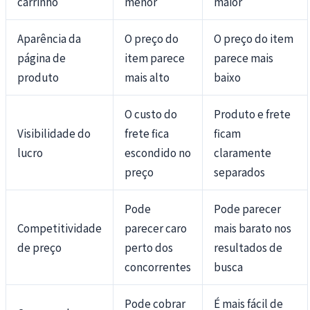
carrinho
menor
maior
Aparência da
O preço do
O preço do item
página de
item parece
parece mais
produto
mais alto
baixo
O custo do
Produto e frete
Visibilidade do
frete fica
ficam
lucro
escondido no
claramente
preço
separados
Pode
Pode parecer
Competitividade
parecer caro
mais barato nos
de preço
perto dos
resultados de
concorrentes
busca
Pode cobrar
É mais fácil de