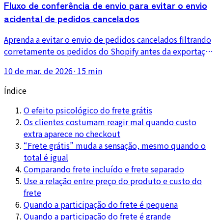
Fluxo de conferência de envio para evitar o envio
acidental de pedidos cancelados
Aprenda a evitar o envio de pedidos cancelados filtrando
corretamente os pedidos do Shopify antes da exportação
CSV e adicionando uma verificação final de status
10 de mar. de 2026
·
15 min
imediatamente antes de começar a embalagem.
Índice
O efeito psicológico do frete grátis
Os clientes costumam reagir mal quando custo
extra aparece no checkout
“Frete grátis” muda a sensação, mesmo quando o
total é igual
Comparando frete incluído e frete separado
Use a relação entre preço do produto e custo do
frete
Quando a participação do frete é pequena
Quando a participação do frete é grande