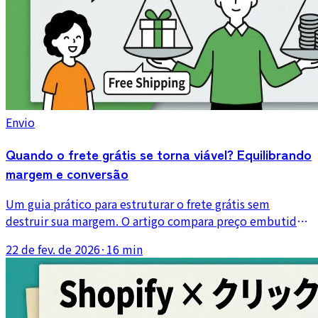
Envio
Quando o frete grátis se torna viável? Equilibrando
margem e conversão
Um guia prático para estruturar o frete grátis sem
destruir sua margem. O artigo compara preço embutido,
frete grátis por valor mínimo e modelo com frete
22 de fev. de 2026
·
16 min
cobrado separadamente, com exemplos para pequenas
lojas Shopify.