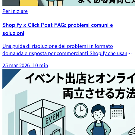
Per iniziare
Shopify x Click Post FAQ: problemi comuni e
soluzioni
Una guida di risoluzione dei problemi in formato
domanda e risposta per commercianti Shopify che usano
Click Post, che copre codifica CSV, errori di indirizzo,
25 mar 2026
·
10 min
limiti di dimensione, aggiornamenti del tracciamento e
problemi post-spedizione.