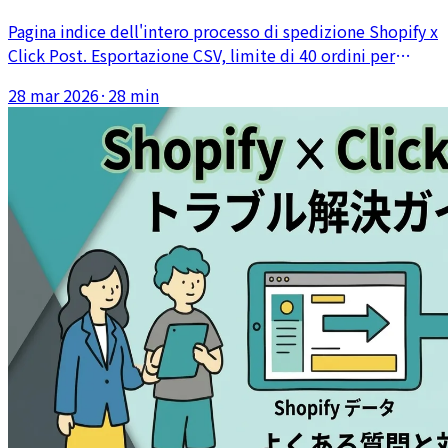
gestione errori
Pagina indice dell'intero processo di spedizione Shopify x
Click Post. Esportazione CSV, limite di 40 ordini per
Richiesta collettiva, sincronizzazione automatica dei
28 mar 2026
·
28 min
numeri di tracking, gestione degli errori di indirizzo e
codifica: da tre anni e 2.200 spedizioni, l'accesso diretto
all'articolo giusto per ogni esigenza.