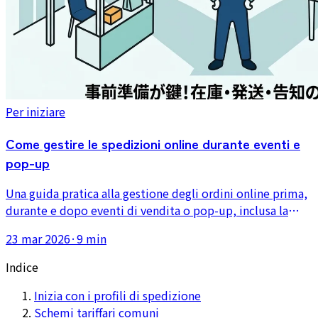
Per iniziare
Come gestire le spedizioni online durante eventi e
pop-up
Una guida pratica alla gestione degli ordini online prima,
durante e dopo eventi di vendita o pop-up, inclusa la
separazione delle scorte, la comunicazione al cliente e il
23 mar 2026
·
9 min
recupero delle spedizioni post-evento.
Indice
Inizia con i profili di spedizione
Schemi tariffari comuni