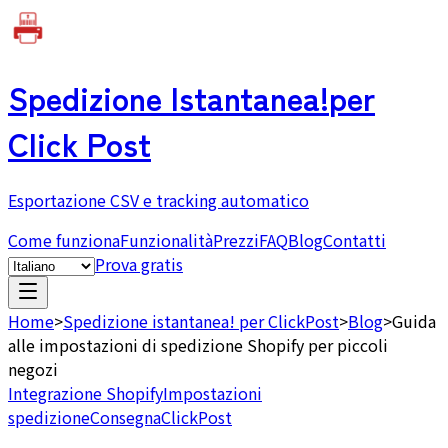
Spedizione Istantanea!
per
Click Post
Esportazione CSV e tracking automatico
Come funziona
Funzionalità
Prezzi
FAQ
Blog
Contatti
Prova gratis
Home
>
Spedizione istantanea! per ClickPost
>
Blog
>
Guida
alle impostazioni di spedizione Shopify per piccoli
negozi
Integrazione Shopify
Impostazioni
spedizione
Consegna
ClickPost