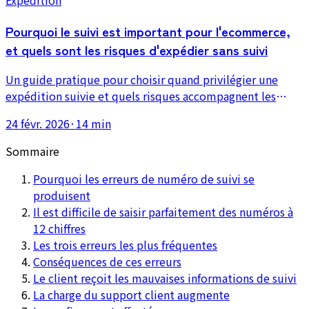
Pourquoi le suivi est important pour l'ecommerce,
et quels sont les risques d'expédier sans suivi
Un guide pratique pour choisir quand privilégier une
expédition suivie et quels risques accompagnent les
méthodes sans suivi. L'article explique l'effet sur le
24 févr. 2026
·
14 min
support client, la confiance et le coût des réexpéditions.
Sommaire
Pourquoi les erreurs de numéro de suivi se
produisent
Il est difficile de saisir parfaitement des numéros à
12 chiffres
Les trois erreurs les plus fréquentes
Conséquences de ces erreurs
Le client reçoit les mauvaises informations de suivi
La charge du support client augmente