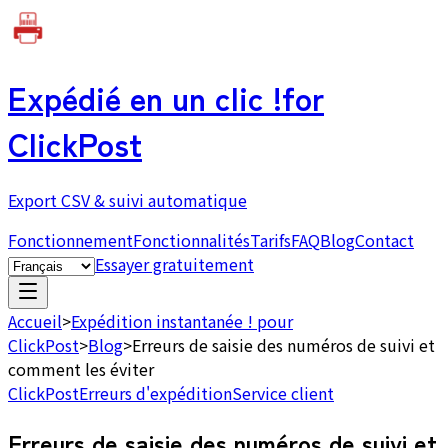
Expédié en un clic !
for
ClickPost
Export CSV & suivi automatique
Fonctionnement
Fonctionnalités
Tarifs
FAQ
Blog
Contact
Essayer gratuitement
Accueil
>
Expédition instantanée ! pour
ClickPost
>
Blog
>
Erreurs de saisie des numéros de suivi et
comment les éviter
ClickPost
Erreurs d'expédition
Service client
Erreurs de saisie des numéros de suivi et