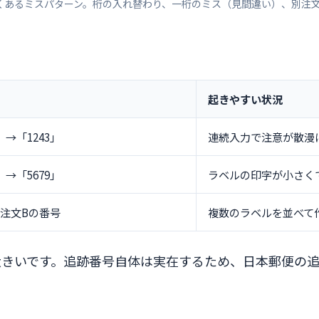
くあるミスパターン。桁の入れ替わり、一桁のミス（見間違い）、別注
起きやすい状況
」→「1243」
連続入力で注意が散漫
」→「5679」
ラベルの印字が小さく
に注文Bの番号
複数のラベルを並べて
大きいです。追跡番号自体は実在するため、日本郵便の