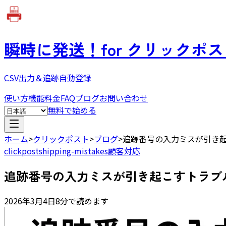
瞬時に発送！
for クリックポ
CSV出力＆追跡自動登録
使い方
機能
料金
FAQ
ブログ
お問い合わせ
無料で始める
ホーム
>
クリックポスト
>
ブログ
>
追跡番号の入力ミスが引き
clickpost
shipping-mistakes
顧客対応
追跡番号の入力ミスが引き起こすトラブ
2026年3月4日
8分で読めます