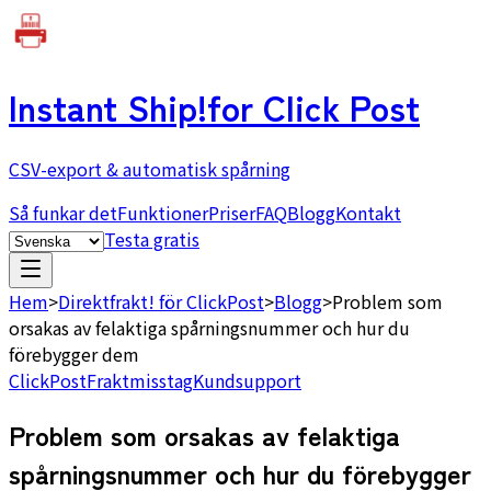
Instant Ship!
for Click Post
CSV-export & automatisk spårning
Så funkar det
Funktioner
Priser
FAQ
Blogg
Kontakt
Testa gratis
Hem
>
Direktfrakt! för ClickPost
>
Blogg
>
Problem som
orsakas av felaktiga spårningsnummer och hur du
förebygger dem
ClickPost
Fraktmisstag
Kundsupport
Problem som orsakas av felaktiga
spårningsnummer och hur du förebygger