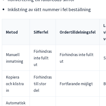
Inklistring av rätt nummer i fel beställning
L
Metod
Sifferfel
Ordertilldelningsfel
v
v
Förhindras
Manuell
Förhindras inte fullt
inte fullt
S
inmatning
ut
ut
Kopiera
Förhindras
och klistra
till stor
Fortfarande möjligt
B
in
del
Automatisk