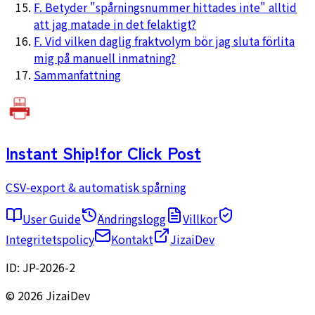
F. Betyder "spårningsnummer hittades inte" alltid
att jag matade in det felaktigt?
F. Vid vilken daglig fraktvolym bör jag sluta förlita
mig på manuell inmatning?
Sammanfattning
Instant Ship!
for Click Post
CSV-export & automatisk spårning
User Guide
Ändringslogg
Villkor
Integritetspolicy
Kontakt
JizaiDev
ID:
JP-2026-2
© 2026 JizaiDev