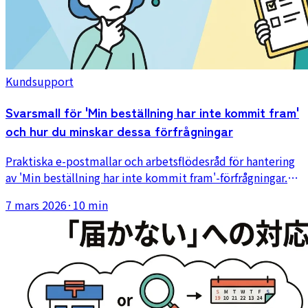
Kundsupport
Svarsmall för 'Min beställning har inte kommit fram'
och hur du minskar dessa förfrågningar
Praktiska e-postmallar och arbetsflödesråd för hantering
av 'Min beställning har inte kommit fram'-förfrågningar.
Täcker spårningskontroller, statusbaserade svar och sätt
7 mars 2026
·
10 min
att förebygga förfrågan innan den uppstår.