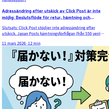
Adressändring efter utskick av Click Post är inte
möjlig: Beslutsflöde för retur, hämtning och
vidarebefordran
Slutsats: Click Post stödjer inte adressändring efter
utskick. Japan Posts hämtningsförfrågan (från 550 yen)
hinner sällan ikapp, så i praktiken är det invänta retur och
11 mars 2026
·
12 min
skicka om som gäller. Guiden täcker vidarebefordran via
flyttanmälan, kundmeddelandemallar och förebyggande
arbetsflöden.