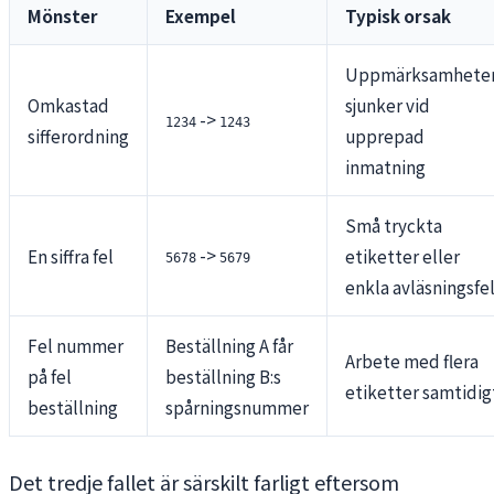
Mönster
Exempel
Typisk orsak
Uppmärksamhete
Omkastad
sjunker vid
->
1234
1243
sifferordning
upprepad
inmatning
Små tryckta
->
En siffra fel
etiketter eller
5678
5679
enkla avläsningsfe
Fel nummer
Beställning A får
Arbete med flera
på fel
beställning B:s
etiketter samtidig
beställning
spårningsnummer
Det tredje fallet är särskilt farligt eftersom