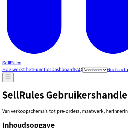
SellRules
Hoe werkt het
Functies
Dashboard
FAQ
Gratis st
SellRules Gebruikershandle
Van verkoopschema's tot pre-orders, maatwerk, herinneri
Inhoudsopgave