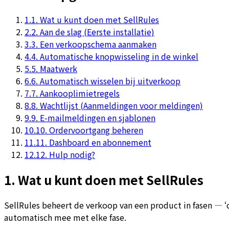
1
.
1. Wat u kunt doen met SellRules
2
.
2. Aan de slag (Eerste installatie)
3
.
3. Een verkoopschema aanmaken
4
.
4. Automatische knopwisseling in de winkel
5
.
5. Maatwerk
6
.
6. Automatisch wisselen bij uitverkoop
7
.
7. Aankooplimietregels
8
.
8. Wachtlijst (Aanmeldingen voor meldingen)
9
.
9. E-mailmeldingen en sjablonen
10
.
10. Ordervoortgang beheren
11
.
11. Dashboard en abonnement
12
.
12. Hulp nodig?
1. Wat u kunt doen met SellRules
SellRules beheert de verkoop van een product in fasen — 
automatisch mee met elke fase.