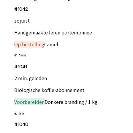
#
1042
zojuist
Handgemaakte leren portemonnee
Op bestelling
Camel
€ 155
#
1041
2 min. geleden
Biologische koffie-abonnement
Voorbereiden
Donkere branding / 1 kg
€ 22
#
1040