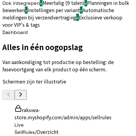
Meertalig (9 talen)
Planningen in bulk
Ook inbegrepen
bewerken
Instellingen per variant
Automatische
meldingen bij verzendvertraging
Exclusieve verkoop
voor VIP's & tags
Dashboard
Alles in één oogopslag
Van aankondiging tot productie op bestelling: de
fasevoortgang van elk product op één scherm.
Schermen zijn ter illustratie
rakuwa-
store.myshopify.com/admin/apps/sellrules
Live
/
Overzicht
SellRules