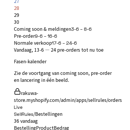
27
28
29
30
Coming soon & meldingen
3-6 – 8-6
Pre-order
9-6 – 16-6
Normale verkoop
17-6 – 24-6
Vandaag, 13-6 —
24
pre-orders tot nu toe
Fasen-kalender
Zie de voortgang van coming soon, pre-order
en lancering in één beeld.
rakuwa-
store.myshopify.com/admin/apps/sellrules/orders
Live
/
Bestellingen
SellRules
36
vandaag
Bestelling
Product
Bedrag