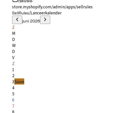
rakuwa-
store.myshopify.com/admin/apps/sellrules
/
Lanceerkalender
SellRules
juni 2026
Z
M
D
W
D
V
Z
1
2
3
Soon
4
5
6
7
8