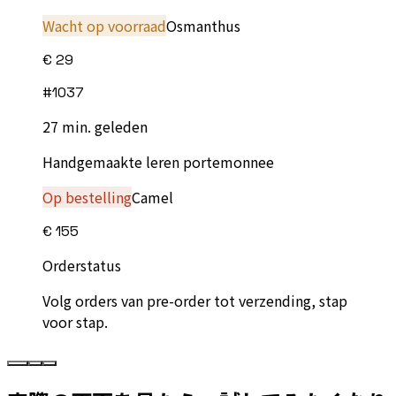
Wacht op voorraad
Osmanthus
€ 29
#
1037
27 min. geleden
Handgemaakte leren portemonnee
Op bestelling
Camel
€ 155
Orderstatus
Volg orders van pre-order tot verzending, stap
voor stap.