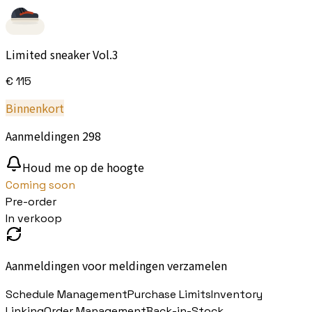
Limited sneaker Vol.3
€ 115
Binnenkort
Aanmeldingen
298
Houd me op de hoogte
Coming soon
Pre-order
In verkoop
Aanmeldingen voor meldingen verzamelen
Schedule Management
Purchase Limits
Inventory
Linking
Order Management
Back-in-Stock