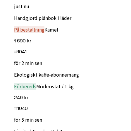
just nu
Handgjord plånbok i läder
På beställning
Kamel
1 690 kr
#
1041
för 2 min sen
Ekologiskt kaffe-abonnemang
Förbereds
Mörkrostat / 1 kg
249 kr
#
1040
för 5 min sen