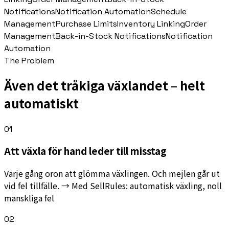
Notifications
Notification Automation
Schedule
Management
Purchase Limits
Inventory Linking
Order
Management
Back-in-Stock Notifications
Notification
Automation
The Problem
Även det tråkiga växlandet – helt
automatiskt
01
Att växla för hand leder till misstag
Varje gång oron att glömma växlingen. Och mejlen går ut
vid fel tillfälle. → Med SellRules: automatisk växling, noll
mänskliga fel
02