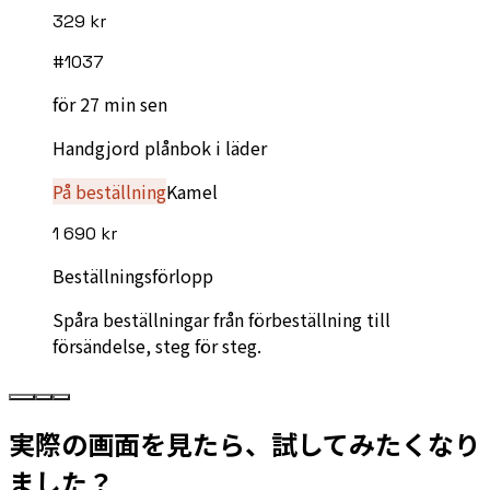
329 kr
#
1037
för 27 min sen
Handgjord plånbok i läder
På beställning
Kamel
1 690 kr
Beställningsförlopp
Spåra beställningar från förbeställning till
försändelse, steg för steg.
実際の画面を見たら、試してみたくなり
ました？