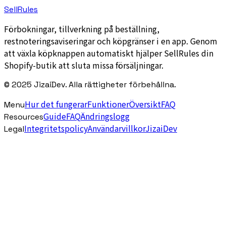
SellRules
Förbokningar, tillverkning på beställning,
restnoteringsaviseringar och köpgränser i en app. Genom
att växla köpknappen automatiskt hjälper SellRules din
Shopify-butik att sluta missa försäljningar.
© 2025 JizaiDev. Alla rättigheter förbehållna.
Hur det fungerar
Funktioner
Översikt
FAQ
Menu
Guide
FAQ
Ändringslogg
Resources
Integritetspolicy
Användarvillkor
JizaiDev
Legal