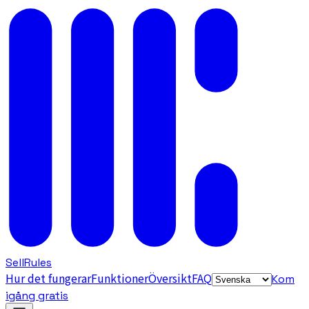
SellRules
Hur det fungerar
Funktioner
Översikt
FAQ
Kom
igång gratis