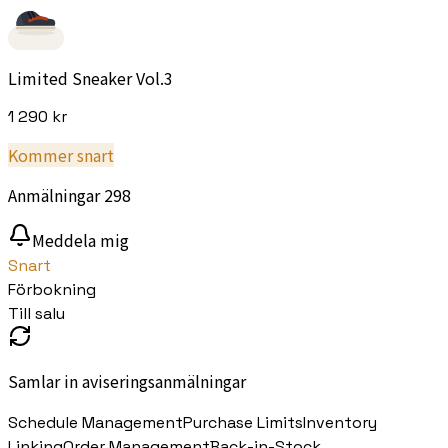
Limited Sneaker Vol.3
1 290 kr
Kommer snart
Anmälningar
298
Meddela mig
Snart
Förbokning
Till salu
Samlar in aviseringsanmälningar
Schedule Management
Purchase Limits
Inventory
Linking
Order Management
Back-in-Stock