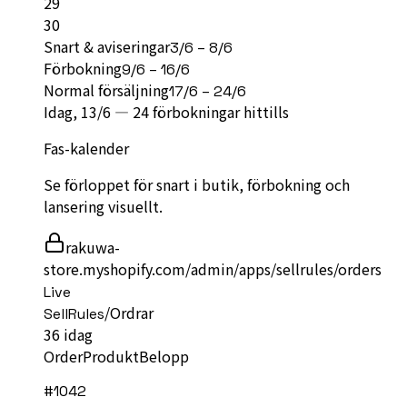
29
30
Snart & aviseringar
3/6 – 8/6
Förbokning
9/6 – 16/6
Normal försäljning
17/6 – 24/6
Idag, 13/6 —
24
förbokningar hittills
Fas-kalender
Se förloppet för snart i butik, förbokning och
lansering visuellt.
rakuwa-
store.myshopify.com/admin/apps/sellrules/orders
Live
/
Ordrar
SellRules
36
idag
Order
Produkt
Belopp
#
1042