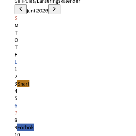
/
Lanseringskalender
SellRules
juni 2026
S
M
T
O
T
F
L
1
2
3
Snart
4
5
6
7
8
9
Förbok
10