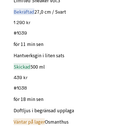
Limited Sneaker Vol.3
Bekräftad
27,0 cm / Svart
1 290 kr
#
1039
för 11 min sen
Hantverksgin i liten sats
Skickad
500 ml
439 kr
#
1038
för 18 min sen
Doftljus i begränsad upplaga
Väntar på lager
Osmanthus