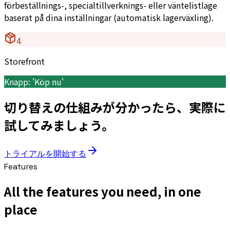
förbeställnings-, specialtillverknings- eller väntelistläge
baserat på dina inställningar (automatisk lagerväxling).
4
Storefront
Knapp: 'Köp nu'
切り替えの仕組みが分かったら、実際に
試してみましょう。
トライアルを開始する
Features
All the features you need, in one
place