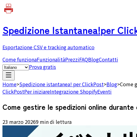
Spedizione Istantanea!
per Clic
Esportazione CSV e tracking automatico
Come funziona
Funzionalità
Prezzi
FAQ
Blog
Contatti
Prova gratis
Home
>
Spedizione istantanea! per ClickPost
>
Blog
>
Come ge
ClickPost
Per iniziare
Integrazione Shopify
Eventi
Come gestire le spedizioni online durante
23 marzo 2026
9 min di lettura