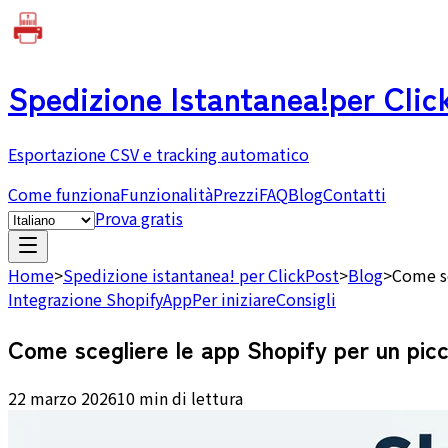
Spedizione Istantanea!
per Clic
Esportazione CSV e tracking automatico
Come funziona
Funzionalità
Prezzi
FAQ
Blog
Contatti
Prova gratis
Home
>
Spedizione istantanea! per ClickPost
>
Blog
>
Come sc
Integrazione Shopify
App
Per iniziare
Consigli
Come scegliere le app Shopify per un pic
22 marzo 2026
10 min di lettura