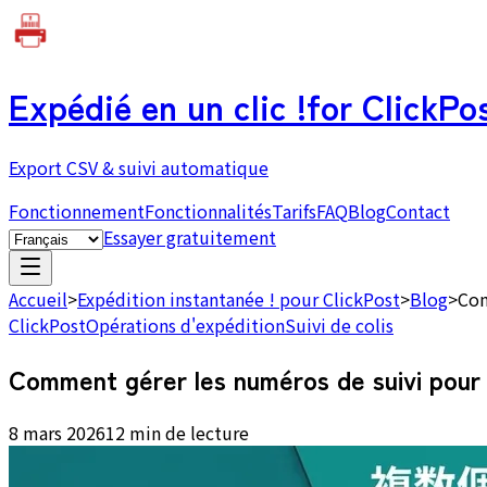
Expédié en un clic !
for ClickPo
Export CSV & suivi automatique
Fonctionnement
Fonctionnalités
Tarifs
FAQ
Blog
Contact
Essayer gratuitement
Accueil
>
Expédition instantanée ! pour ClickPost
>
Blog
>
Com
ClickPost
Opérations d'expédition
Suivi de colis
Comment gérer les numéros de suivi pour 
8 mars 2026
12 min de lecture