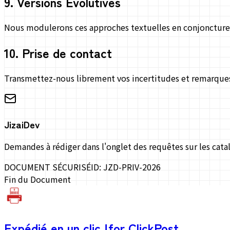
9
.
Versions Évolutives
Nous modulerons ces approches textuelles en conjoncture su
10
.
Prise de contact
Transmettez-nous librement vos incertitudes et remarques
JizaiDev
Demandes à rédiger dans l'onglet des requêtes sur les catal
DOCUMENT SÉCURISÉ
ID: JZD-PRIV-2026
Fin du Document
Expédié en un clic !
for ClickPost