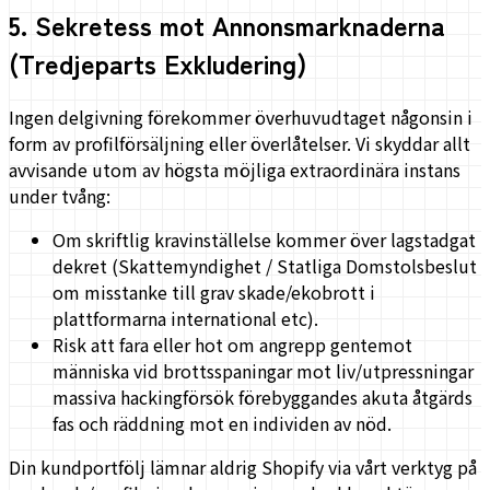
5
.
Sekretess mot Annonsmarknaderna
(Tredjeparts Exkludering)
Ingen delgivning förekommer överhuvudtaget någonsin i
form av profilförsäljning eller överlåtelser. Vi skyddar allt
avvisande utom av högsta möjliga extraordinära instans
under tvång:
Om skriftlig kravinställelse kommer över lagstadgat
dekret (Skattemyndighet / Statliga Domstolsbeslut
om misstanke till grav skade/ekobrott i
plattformarna international etc).
Risk att fara eller hot om angrepp gentemot
människa vid brottsspaningar mot liv/utpressningar
massiva hackingförsök förebyggandes akuta åtgärds
fas och räddning mot en individen av nöd.
Din kundportfölj lämnar aldrig Shopify via vårt verktyg på