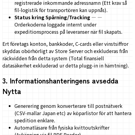
registrerade inkommande adressnamn (Ett krav så
fil-logistik för transportören kan uppnås).
Status kring Spårning/Tracking
—
—
Orderkoderna loggade internt under
expeditionsprocess på leveranser när fil skapats.
Ert företags konton, bankkoder, C-cards eller vinstsiffror
skyddas obörhörligt av Store Server och exkluderas från
räckvidden från detta system (Total finansiell
datasäkerhet exkluderad ur detta plugg-in in hämtning).
3
.
Informationshanteringens avsedda
Nytta
Generering genom konverterare till postnätverk
(CSV-mallar Japan etc) av köparlistor för att hantera
spedition enklare.
Automatläsare från fysiska kvittoutskrifter
(Avkänning via fil PDF Reader).