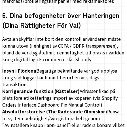
marknads/profileringskampanjer med reklamaktörer.
6
.
Dina befogenheter över Hanteringen
(Dina Rättigheter För Val)
Avtalen skyfflar inte bort den kontroll användaren måste
kunna utöva (i enlighet av CCPA / GDPR transparensen),
bland de verktyg åtefinns i enhetlighet till praxis i världen
kring digital lag i E.commerce sfär Shopify:
Insyn i Flödena
Begärliga bekräftande var god upplysa
kring vad loggar har hunnit berört en viss dags
transaktion.
Korrigerande funktion (Rättelser)
Adresser fixad på
plats före etiketterings import av köparen (via Shopify
Orders Interface Dashboard Fix Manual Control).
Absolutförstörelse (The Raderande Glömskor)
Rensa
ut system behörighet/Avregistrera helt genom
"Avinstallera knapp i app-panel" eller radera köpare vilket