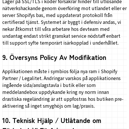
Lager på SSL/TLS i koder försäkrar hinder till utlösande
nätverkshackande genom överföring mot utlandet eller er
server Shopifys bas, med uppdaterat protokoll från
certifierad tjänst. Systemet är byggt i defensiv andas, vi
nekar åtkomst till våra arbetare hos devteam med
undantag endast strikt granskat service nödstaff enbart
till support syfte temporärt isärkopplad i underhållet.
9
.
Översyns Policy Av Modifikation
Applikationen måste i symbios följa nya ram i Shopify
Partner / Legalitet. Ändringar varskos på applikationens
ingående sida/anslagstavla i butik eller som
meddelandebox uppdykande kring ny norm innan
drastiska regeländring är att uppfostras hos butiken pre-
aktivering så inget smyghöjs om lag/praxis.
10
.
Teknisk Hjälp / Utlåtande om