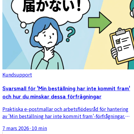
Kundsupport
Svarsmall för 'Min beställning har inte kommit fram'
och hur du minskar dessa förfrågningar
Praktiska e-postmallar och arbetsflödesråd för hantering
av 'Min beställning har inte kommit fram'-förfrågningar.
Täcker spårningskontroller, statusbaserade svar och sätt
7 mars 2026
·
10 min
att förebygga förfrågan innan den uppstår.