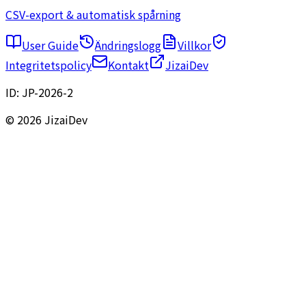
CSV-export & automatisk spårning
User Guide
Ändringslogg
Villkor
Integritetspolicy
Kontakt
JizaiDev
ID:
JP-2026-2
© 2026 JizaiDev