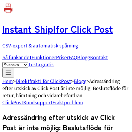
Instant Ship!
for Click Post
CSV-export & automatisk spårning
Så funkar det
Funktioner
Priser
FAQ
Blogg
Kontakt
Testa gratis
Hem
>
Direktfrakt! för ClickPost
>
Blogg
>
Adressändring
efter utskick av Click Post är inte möjlig: Beslutsflöde för
retur, hämtning och vidarebefordran
ClickPost
Kundsupport
Fraktproblem
Adressändring efter utskick av Click
Post är inte möjlig: Beslutsflöde för