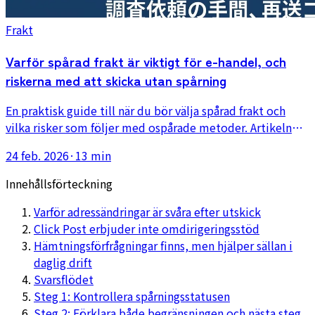
Frakt
Varför spårad frakt är viktigt för e-handel, och
riskerna med att skicka utan spårning
En praktisk guide till när du bör välja spårad frakt och
vilka risker som följer med ospårade metoder. Artikeln
förklarar effekten på kundsupport, förtroende och
24 feb. 2026
·
13 min
omsändningskostnader.
Innehållsförteckning
Varför adressändringar är svåra efter utskick
Click Post erbjuder inte omdirigeringsstöd
Hämtningsförfrågningar finns, men hjälper sällan i
daglig drift
Svarsflödet
Steg 1: Kontrollera spårningsstatusen
Steg 2: Förklara både begränsningen och nästa steg