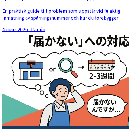
En praktisk guide till problem som uppstår vid felaktig
inmatning av spårningsnummer och hur du förebygger
dem. Täcker vanliga felmönster, påverkan på
4 mars 2026
·
12 min
kundsupport och varför automatisering är säkrare än
manuell inmatning.