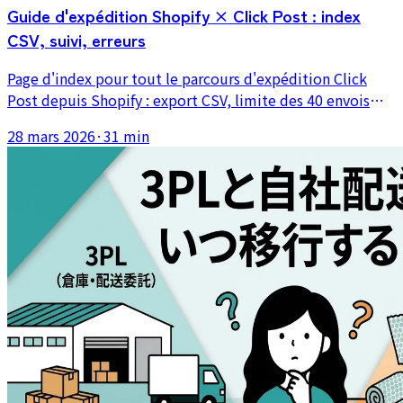
Guide d'expédition Shopify × Click Post : index
CSV, suivi, erreurs
Page d'index pour tout le parcours d'expédition Click
Post depuis Shopify : export CSV, limite des 40 envois
dans l'application groupée, synchronisation automatique
28 mars 2026
·
31 min
des numéros de suivi, gestion des erreurs d'adresse et
d'encodage. Organisée à partir de 3 ans et 2 200 envois
pour renvoyer directement vers l'article qui traite votre
question.