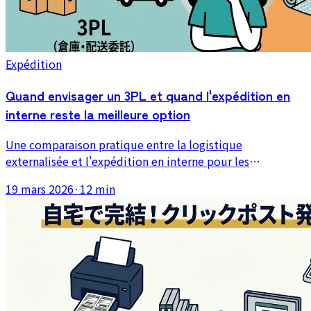
Expédition
Quand envisager un 3PL et quand l'expédition en
interne reste la meilleure option
Une comparaison pratique entre la logistique
externalisée et l'expédition en interne pour les
marchands solos, avec le coût, le contrôle qualité, la
19 mars 2026
·
12 min
flexibilité et les cas où le volume de commandes justifie
vraiment l'externalisation.