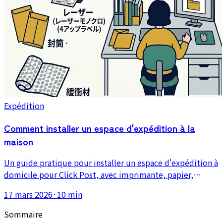
Expédition
Comment installer un espace d'expédition à la
maison
Un guide pratique pour installer un espace d'expédition à
domicile pour Click Post, avec imprimante, papier,
balance, jauge d'épaisseur, matériel de conditionnement
17 mars 2026
·
10 min
et organisation du flux.
Sommaire