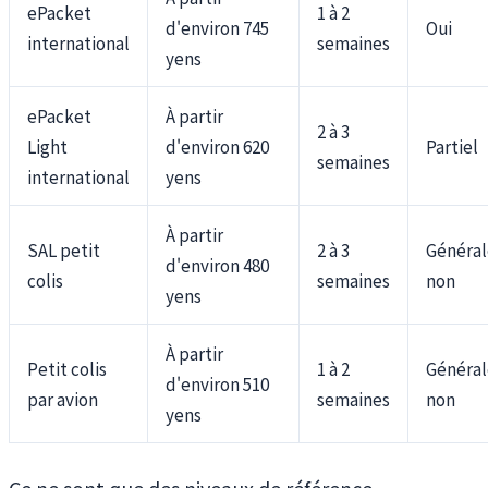
ePacket
1 à 2
d'environ 745
Oui
international
semaines
yens
ePacket
À partir
2 à 3
Light
d'environ 620
Partiel
semaines
international
yens
À partir
SAL petit
2 à 3
Généra
d'environ 480
colis
semaines
non
yens
À partir
Petit colis
1 à 2
Généra
d'environ 510
par avion
semaines
non
yens
Ce ne sont que des niveaux de référence