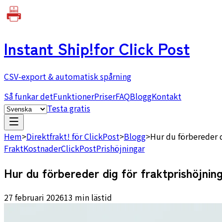
Instant Ship!
for Click Post
CSV-export & automatisk spårning
Så funkar det
Funktioner
Priser
FAQ
Blogg
Kontakt
Testa gratis
Hem
>
Direktfrakt! för ClickPost
>
Blogg
>
Hur du förbereder d
Frakt
Kostnader
ClickPost
Prishöjningar
Hur du förbereder dig för fraktprishöjnin
27 februari 2026
13 min lästid