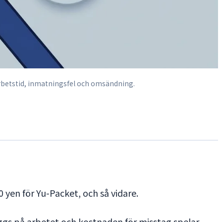
arbetstid, inmatningsfel och omsändning.
0 yen för Yu-Packet, och så vidare.
äggs på arbetet och kostnaden för misstag spelar