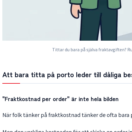
Tittar du bara på själva fraktavgiften?
Att bara titta på porto leder till dåliga be
"Fraktkostnad per order" är inte hela bilden
När folk tänker på fraktkostnad tänker de ofta bara på
Men den verkliga kostnaden för att skicka en order 