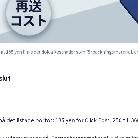
 Runt 185 yen finns det dolda kostnader som förpackningsmaterial, 
slut
 det listade portot: 185 yen för Click Post, 250 till 36
inkluderar mer än så. Förpackningsmaterial, tid som l