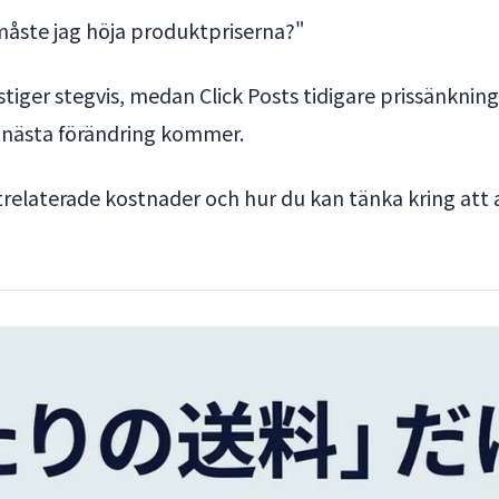
måste jag höja produktpriserna?"
 stiger stegvis, medan Click Posts tidigare prissänknin
n nästa förändring kommer.
aktrelaterade kostnader och hur du kan tänka kring at