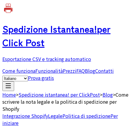
Spedizione Istantanea!
per
Click Post
Esportazione CSV e tracking automatico
Come funziona
Funzionalità
Prezzi
FAQ
Blog
Contatti
Prova gratis
Home
>
Spedizione istantanea! per ClickPost
>
Blog
>
Come
scrivere la nota legale e la politica di spedizione per
Shopify
Integrazione Shopify
Legale
Politica di spedizione
Per
iniziare