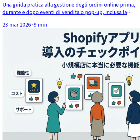
Una guida pratica alla gestione degli ordini online prima,
durante e dopo eventi di vendita o pop-up, inclusa la
separazione delle scorte, la comunicazione al cliente e il
23 mar 2026
·
9 min
recupero delle spedizioni post-evento.