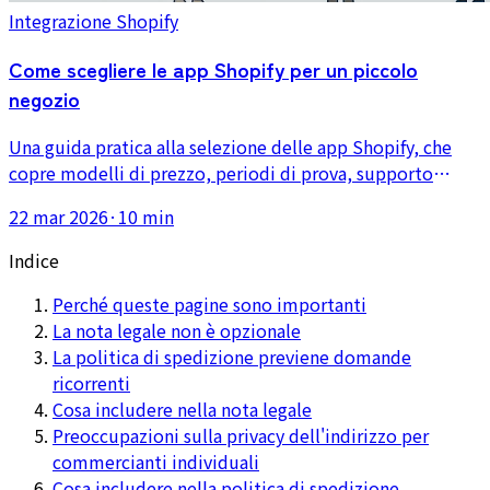
Integrazione Shopify
Come scegliere le app Shopify per un piccolo
negozio
Una guida pratica alla selezione delle app Shopify, che
copre modelli di prezzo, periodi di prova, supporto
linguistico, recensioni, compatibilità con i temi e i rischi
22 mar 2026
·
10 min
di installare troppe app.
Indice
Perché queste pagine sono importanti
La nota legale non è opzionale
La politica di spedizione previene domande
ricorrenti
Cosa includere nella nota legale
Preoccupazioni sulla privacy dell'indirizzo per
commercianti individuali
Cosa includere nella politica di spedizione