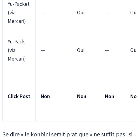
Yu-Packet
(via
—
Oui
—
Ou
Mercari)
Yu-Pack
(via
—
Oui
—
Ou
Mercari)
Click Post
Non
Non
Non
No
Se dire « le konbini serait pratique » ne suffit pas : si