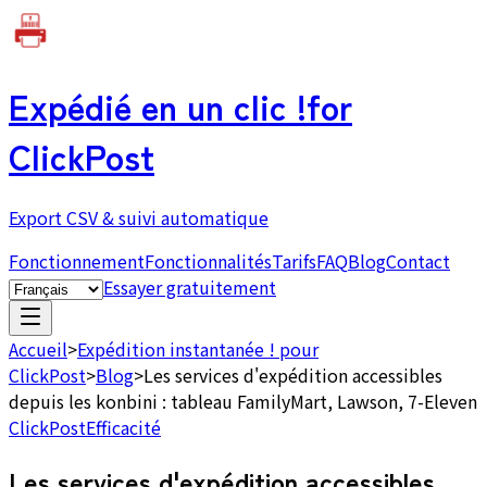
Expédié en un clic !
for
ClickPost
Export CSV & suivi automatique
Fonctionnement
Fonctionnalités
Tarifs
FAQ
Blog
Contact
Essayer gratuitement
Accueil
>
Expédition instantanée ! pour
ClickPost
>
Blog
>
Les services d'expédition accessibles
depuis les konbini : tableau FamilyMart, Lawson, 7-Eleven
ClickPost
Efficacité
Les services d'expédition accessibles