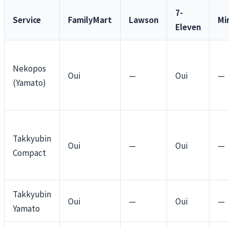
7-
Service
FamilyMart
Lawson
Mi
Eleven
Nekopos
Oui
—
Oui
—
(Yamato)
Takkyubin
Oui
—
Oui
—
Compact
Takkyubin
Oui
—
Oui
—
Yamato