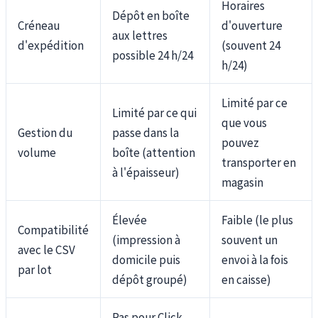
Horaires
Dépôt en boîte
Créneau
d'ouverture
aux lettres
d'expédition
(souvent 24
possible 24 h/24
h/24)
Limité par ce
Limité par ce qui
que vous
Gestion du
passe dans la
pouvez
volume
boîte (attention
transporter en
à l'épaisseur)
magasin
Élevée
Faible (le plus
Compatibilité
(impression à
souvent un
avec le CSV
domicile puis
envoi à la fois
par lot
dépôt groupé)
en caisse)
Pas pour Click