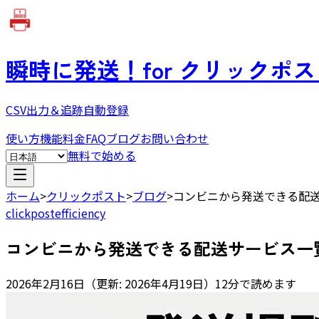
瞬時に発送！
for クリックポ
CSV出力＆追跡自動登録
使い方
機能
料金
FAQ
ブログ
お問い合わせ
無料で始める
ホーム
>
クリックポスト
>
ブログ
>
コンビニから発送できる配
clickpost
efficiency
コンビニから発送できる配送サービス一
2026年2月16日
（
更新:
2026年4月19日
）
12分で読めます