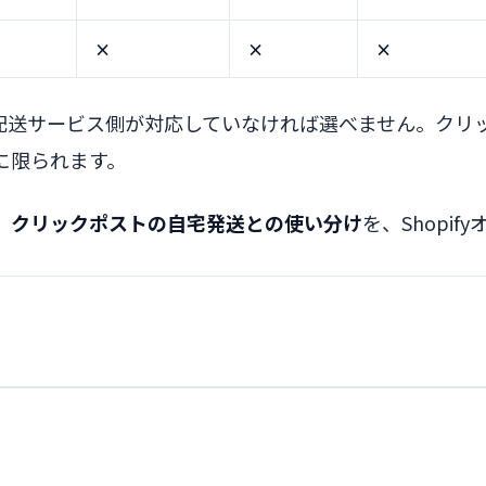
×
×
×
配送サービス側が対応していなければ選べません。クリ
に限られます。
、クリックポストの自宅発送との使い分け
を、Shopi