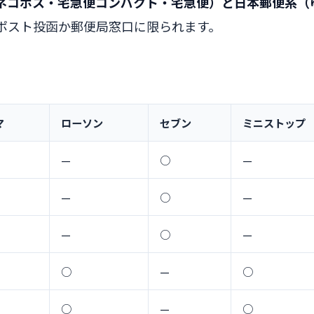
ネコポス・宅急便コンパクト・宅急便）と日本郵便系（
ポスト投函か郵便局窓口に限られます。
マ
ローソン
セブン
ミニストップ
—
○
—
—
○
—
—
○
—
○
—
○
○
—
○