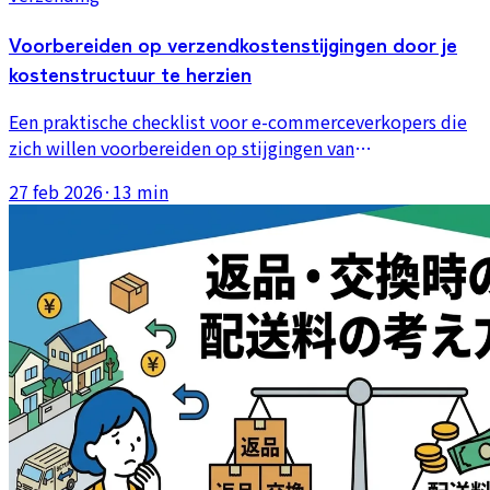
Voorbereiden op verzendkostenstijgingen door je
kostenstructuur te herzien
Een praktische checklist voor e-commerceverkopers die
zich willen voorbereiden op stijgingen van
verzendtarieven. Dit artikel kijkt verder dan alleen
27 feb 2026
·
13 min
portokosten naar verpakkingskosten, arbeidstijd, fouten
en herverzendingsrisico.