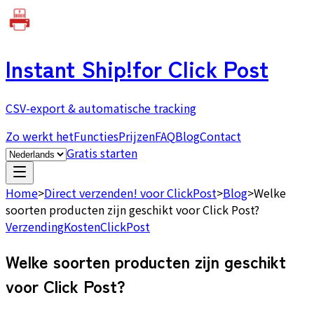
Instant Ship!
for Click Post
CSV-export & automatische tracking
Zo werkt het
Functies
Prijzen
FAQ
Blog
Contact
Gratis starten
Home
>
Direct verzenden! voor ClickPost
>
Blog
>
Welke
soorten producten zijn geschikt voor Click Post?
Verzending
Kosten
ClickPost
Welke soorten producten zijn geschikt
voor Click Post?