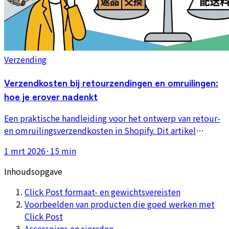
Verzending
Verzendkosten bij retourzendingen en omruilingen:
hoe je erover nadenkt
Een praktische handleiding voor het ontwerp van retour-
en omruilingsverzendkosten in Shopify. Dit artikel
behandelt wie betaalt, hoe je het beleid schrijft, hoe je
1 mrt 2026
·
15 min
de kosten in de prijs verwerkt, en hoe je de operationele
last van herverzending vermindert.
Inhoudsopgave
Click Post formaat- en gewichtsvereisten
Voorbeelden van producten die goed werken met
Click Post
Accessoires en sieraden