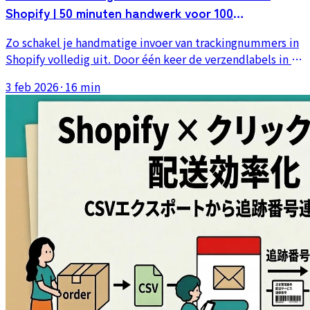
Shopify | 50 minuten handwerk voor 100
bestellingen terugbrengen tot 10 seconden
Zo schakel je handmatige invoer van trackingnummers in
Shopify volledig uit. Door één keer de verzendlabels in te
lezen, worden alle in Click Post uitgegeven
3 feb 2026
·
16 min
trackingnummers automatisch aan de bijbehorende
bestellingen gekoppeld en wordt ook de
verzendbevestiging automatisch verstuurd. Wat bij 100
bestellingen 50 minuten kostte, is nu in 10 seconden
klaar.