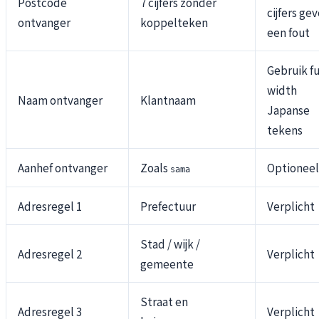
Postcode
7 cijfers zonder
cijfers ge
ontvanger
koppelteken
een fout
Gebruik fu
width
Naam ontvanger
Klantnaam
Japanse
tekens
Aanhef ontvanger
Zoals
Optioneel
sama
Adresregel 1
Prefectuur
Verplicht
Stad / wijk /
Adresregel 2
Verplicht
gemeente
Straat en
Adresregel 3
Verplicht