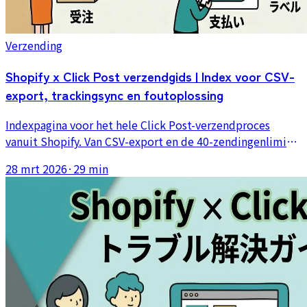
Verzending
Shopify x Click Post verzendgids | Index voor CSV-
export, trackingsync en foutoplossing
Indexpagina voor het hele Click Post-verzendproces
vanuit Shopify. Van CSV-export en de 40-zendingenlimiet
van de Bulkregistratie tot automatische tracking-
28 mrt 2026
·
29 min
synchronisatie en adres- of tekencoderingsfouten: spring
direct naar het artikel dat je nodig hebt, opgebouwd
vanuit drie jaar praktijk en meer dan 2.200 zendingen.