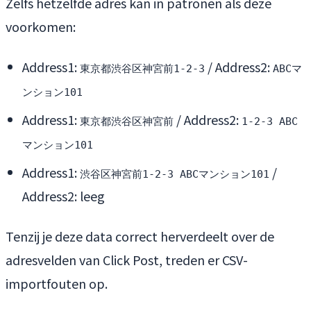
Zelfs hetzelfde adres kan in patronen als deze
voorkomen:
Address1:
/ Address2:
東京都渋谷区神宮前1-2-3
ABCマ
ンション101
Address1:
/ Address2:
東京都渋谷区神宮前
1-2-3 ABC
マンション101
Address1:
/
渋谷区神宮前1-2-3 ABCマンション101
Address2: leeg
Tenzij je deze data correct herverdeelt over de
adresvelden van Click Post, treden er CSV-
importfouten op.