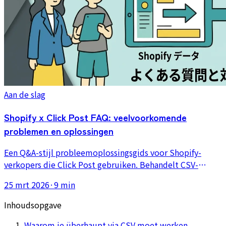
Aan de slag
Shopify x Click Post FAQ: veelvoorkomende
problemen en oplossingen
Een Q&A-stijl probleemoplossingsgids voor Shopify-
verkopers die Click Post gebruiken. Behandelt CSV-
codering, adresfouten, formaatlimieten, trackingupdates
25 mrt 2026
·
9 min
en problemen na verzending.
Inhoudsopgave
Waarom je überhaupt via CSV moet werken