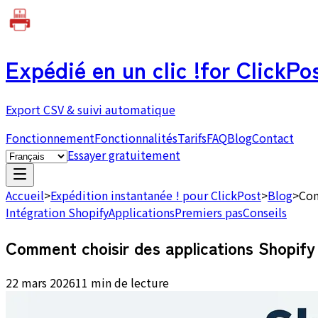
Expédié en un clic !
for ClickPo
Export CSV & suivi automatique
Fonctionnement
Fonctionnalités
Tarifs
FAQ
Blog
Contact
Essayer gratuitement
Accueil
>
Expédition instantanée ! pour ClickPost
>
Blog
>
Com
Intégration Shopify
Applications
Premiers pas
Conseils
Comment choisir des applications Shopify
22 mars 2026
11 min de lecture