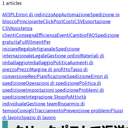
1 articles
All
3PL
Errori di indirizzo
App
Automazione
Spedizione in
blocco
Principiante
ClickPost
Costi
CSV
Esportazione
CSV
Assistenza
clienti
Consegna
Efficienza
Eventi
Cambio
FAQ
Spedizione
gratuita
Fulfillment
Per
iniziare
Regalo
Artigianale
Spedizione
internazionale
Legale
Gestione ordini
Materiali di
imballaggio
Imballaggio
Politica
Aumenti di
prezzo
Prezzi
Margine di profitto
Tasso di
conversione
Resi
Pianificazione
Spedizione
Errori di
spedizione
Operazioni di spedizione
Politica di
spedizione
Impostazioni spedizione
Problemi di
spedizione
Integrazione Shopify
Attività
individuale
Gestione team
Risparmio di
tempo
Consigli
Tracciamento
Prevenzione problemi
Flussi
di lavoro
Spazio di lavoro