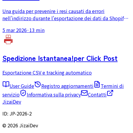
Una guida per prevenire i resi causati da errori
nell'indirizzo durante l'esportazione dei dati da Shopify a
Click Post. Copre i limiti di caratteri, le regole di
5 mar 2026
·
13 min
suddivisione dell'indirizzo, i problemi di caratteri a
larghezza piena e mezza e le incongruenze di formato.
Spedizione Istantanea!
per Click Post
Esportazione CSV e tracking automatico
User Guide
Registro aggiornamenti
Termini di
servizio
Informativa sulla privacy
Contatti
JizaiDev
ID:
JP-2026-2
© 2026 JizaiDev