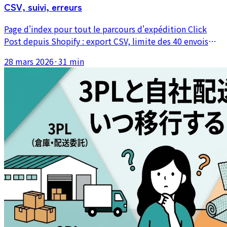
CSV, suivi, erreurs
Page d'index pour tout le parcours d'expédition Click
Post depuis Shopify : export CSV, limite des 40 envois
dans l'application groupée, synchronisation automatique
28 mars 2026
·
31 min
des numéros de suivi, gestion des erreurs d'adresse et
d'encodage. Organisée à partir de 3 ans et 2 200 envois
pour renvoyer directement vers l'article qui traite votre
question.