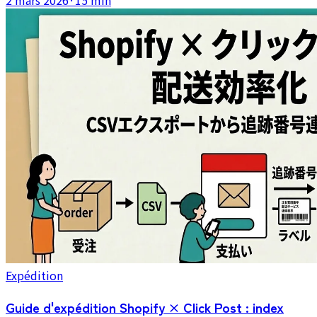
2 mars 2026
·
15 min
comment les achats en volume et de meilleurs choix
réduisent le coût annuel d'expédition.
Expédition
Guide d'expédition Shopify × Click Post : index