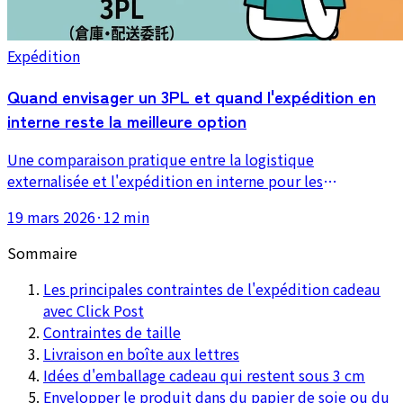
Expédition
Quand envisager un 3PL et quand l'expédition en
interne reste la meilleure option
Une comparaison pratique entre la logistique
externalisée et l'expédition en interne pour les
marchands solos, avec le coût, le contrôle qualité, la
19 mars 2026
·
12 min
flexibilité et les cas où le volume de commandes justifie
vraiment l'externalisation.
Sommaire
Les principales contraintes de l'expédition cadeau
avec Click Post
Contraintes de taille
Livraison en boîte aux lettres
Idées d'emballage cadeau qui restent sous 3 cm
Envelopper le produit dans du papier de soie ou du