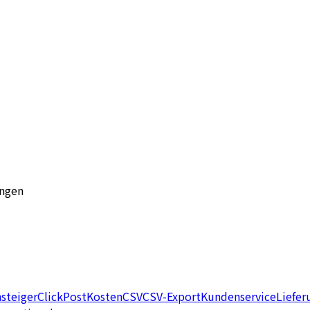
ungen
nsteiger
ClickPost
Kosten
CSV
CSV-Export
Kundenservice
Liefer