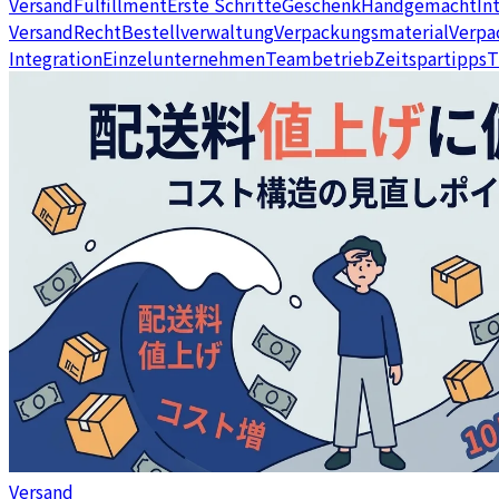
Versand
Fulfillment
Erste Schritte
Geschenk
Handgemacht
In
Versand
Recht
Bestellverwaltung
Verpackungsmaterial
Verpa
Integration
Einzelunternehmen
Teambetrieb
Zeitspartipps
T
Versand