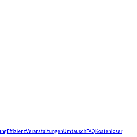
ung
Effizienz
Veranstaltungen
Umtausch
FAQ
Kostenloser