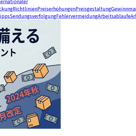
ternationaler
ckung
Richtlinien
Preiserhöhungen
Preisgestaltung
Gewinnma
ipps
Sendungsverfolgung
Fehlervermeidung
Arbeitsabläufe
Ar