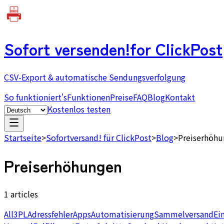
Sofort versenden!
for ClickPost
CSV-Export & automatische Sendungsverfolgung
So funktioniert's
Funktionen
Preise
FAQ
Blog
Kontakt
Kostenlos testen
Startseite
>
Sofortversand! für ClickPost
>
Blog
>
Preiserhöh
Preiserhöhungen
1 articles
All
3PL
Adressfehler
Apps
Automatisierung
Sammelversand
Ei