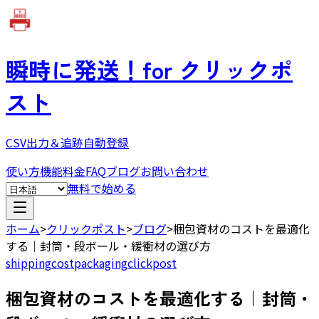
瞬時に発送！
for クリックポ
スト
CSV出力＆追跡自動登録
使い方
機能
料金
FAQ
ブログ
お問い合わせ
無料で始める
ホーム
>
クリックポスト
>
ブログ
>
梱包資材のコストを最適化
する｜封筒・段ボール・緩衝材の選び方
shipping
cost
packaging
clickpost
梱包資材のコストを最適化する｜封筒・