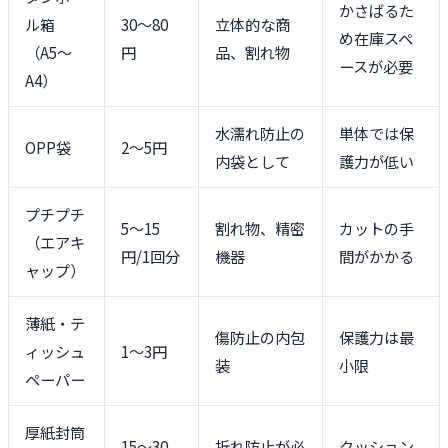
かさばるた
ル箱
30〜80
立体的な商
め在庫スペ
（A5〜
円
品、割れ物
ースが必要
A4）
水濡れ防止の
単体では保
OPP袋
2〜5円
内袋として
護力が低い
プチプチ
5〜15
割れ物、精密
カットの手
（エアキ
円/1回分
機器
間がかかる
ャップ）
薄紙・テ
傷防止の内包
保護力は最
ィッシュ
1〜3円
装
小限
ペーパー
厚紙封筒
15〜30
折れ防止が必
クッション