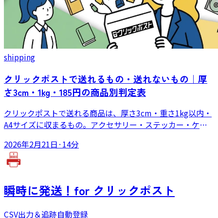
shipping
クリックポストで送れるもの・送れないもの｜厚
さ3cm・1kg・185円の商品別判定表
クリックポストで送れる商品は、厚さ3cm・重さ1kg以内・
A4サイズに収まるもの。アクセサリー・ステッカー・ケー
ブルなど小型軽量商品の代表例と、手帳型スマホケース・割
2026年2月21日
·
14分
れ物のように送れないケースの判断、そして送れない場合の
代替サービスを実例つきで解説します。
瞬時に発送！
for クリックポスト
CSV出力＆追跡自動登録