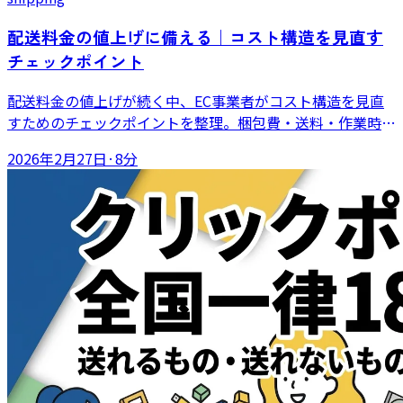
配送料金の値上げに備える｜コスト構造を見直す
チェックポイント
配送料金の値上げが続く中、EC事業者がコスト構造を見直
すためのチェックポイントを整理。梱包費・送料・作業時
間・ミスのコストまで含めた棚卸しと、商品価格を上げずに
2026年2月27日
·
8分
対応する方法を解説します。