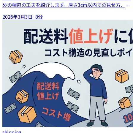
めの梱包の工夫を紹介します。厚さ3cm以内での見せ方、メ
ッセージカードの対応、ギフト向けに別の配送手段を検討す
2026年3月3日
·
8分
べきケースも整理します。
shipping