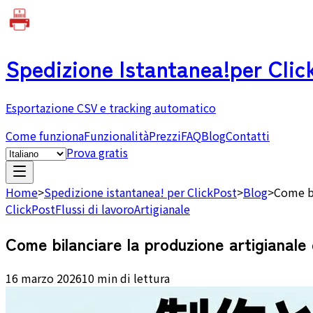
Spedizione Istantanea!
per Clic
Esportazione CSV e tracking automatico
Come funziona
Funzionalità
Prezzi
FAQ
Blog
Contatti
Prova gratis
Home
>
Spedizione istantanea! per ClickPost
>
Blog
>
Come bi
ClickPost
Flussi di lavoro
Artigianale
Come bilanciare la produzione artigianale e
16 marzo 2026
10 min di lettura