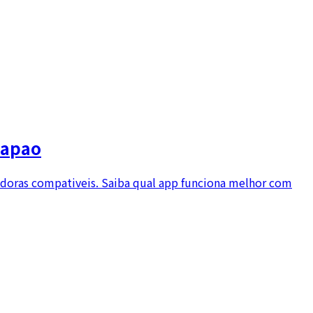
Japao
adoras compativeis. Saiba qual app funciona melhor com