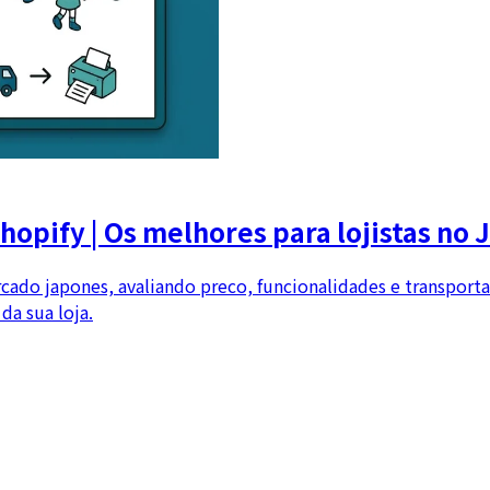
opify | Os melhores para lojistas no 
ado japones, avaliando preco, funcionalidades e transport
da sua loja.