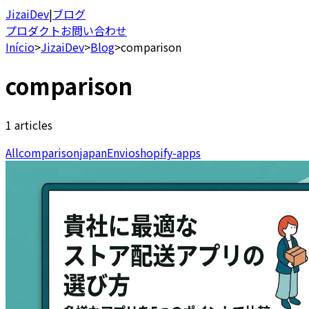
JizaiDev
|
ブログ
プロダクト
お問い合わせ
Início
>
JizaiDev
>
Blog
>
comparison
comparison
1 articles
All
comparison
japan
Envio
shopify-apps