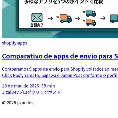
shopify-apps
Comparativo de apps de envio para Sh
Comparamos 9 apps de envio para Shopify voltados ao merc
Click Post, Yamato, Sagawa e Japan Post conforme o perfil 
18 de mar. de 2026
·
38 min
JizaiDev
ブログ
クリックポスト
© 2026 jizai.dev