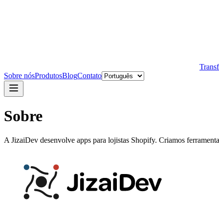
Trans
Sobre nós
Produtos
Blog
Contato
Sobre
A JizaiDev desenvolve apps para lojistas Shopify. Criamos ferrament