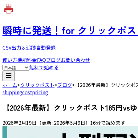
瞬時に発送！
for クリックポ
CSV出力＆追跡自動登録
使い方
機能
料金
FAQ
ブログ
お問い合わせ
無料で始める
ホーム
>
クリックポスト
>
ブログ
>
【2026年最新】クリックポ
shipping
cost
pricing
【2026年最新】クリックポスト185円v
2026年2月19日
（
更新:
2026年5月9日
）
16分で読めます