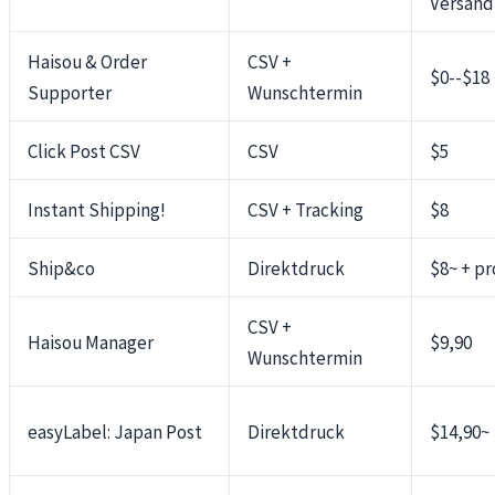
Versand
Haisou & Order
CSV +
$0--$18
Supporter
Wunschtermin
Click Post CSV
CSV
$5
Instant Shipping!
CSV + Tracking
$8
Ship&co
Direktdruck
$8~ + p
CSV +
Haisou Manager
$9,90
Wunschtermin
easyLabel: Japan Post
Direktdruck
$14,90~