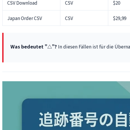
CSV Download
CSV
$20
Japan Order CSV
CSV
$29,99
Was bedeutet "△"?
In diesen Fällen ist für die Übe