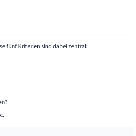
e fünf Kriterien sind dabei zentral:
en?
c.