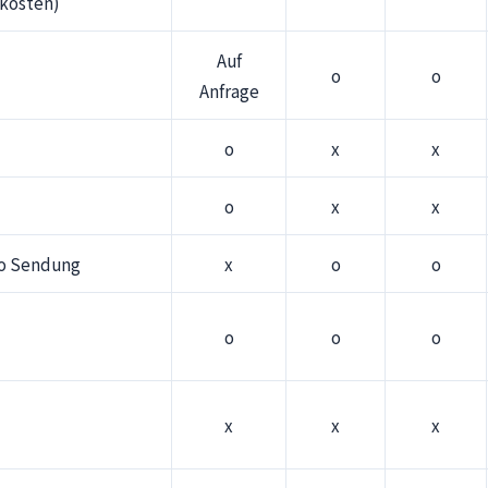
kosten)
Auf
o
o
Anfrage
o
x
x
o
x
x
ro Sendung
x
o
o
o
o
o
x
x
x