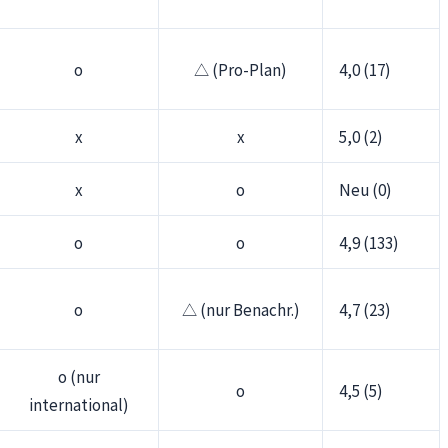
o
△ (Pro-Plan)
4,0 (17)
x
x
5,0 (2)
x
o
Neu (0)
o
o
4,9 (133)
o
△ (nur Benachr.)
4,7 (23)
o (nur
o
4,5 (5)
international)