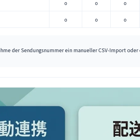
o
o
o
o
o
o
rnahme der Sendungsnummer ein manueller CSV-Import oder ei