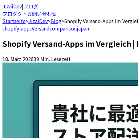
JizaiDev
|
ブログ
プロダクト
お問い合わせ
Startseite
>
JizaiDev
>
Blog
>
Shopify Versand-Apps im Verglei
shopify-apps
Versand
comparison
japan
Shopify Versand-Apps im Vergleich | 
18. März 2026
39 Min. Lesezeit