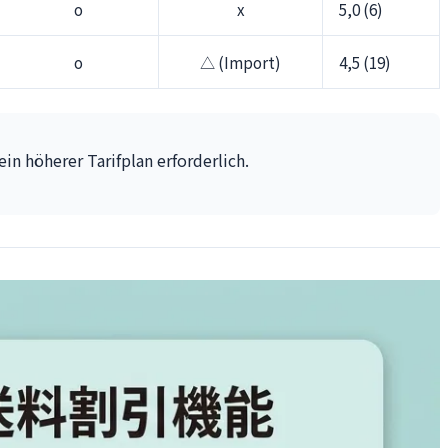
o
x
5,0 (6)
o
△ (Import)
4,5 (19)
n höherer Tarifplan erforderlich.