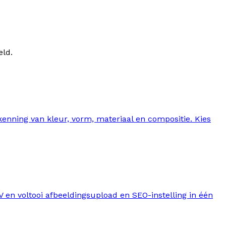
eld.
enning van kleur, vorm, materiaal en compositie. Kies
V en voltooi afbeeldingsupload en SEO-instelling in één