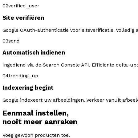
02
verified_user
Site verifiëren
Google OAuth-authenticatie voor siteverificatie. Volledi
03
send
Automatisch indienen
Ingediend via de Search Console API. Efficiënte delta-up
04
trending_up
Indexering begint
Google indexeert uw afbeeldingen. Verkeer vanuit afbee
Eenmaal instellen,
nooit meer aanraken
Voeg gewoon producten toe.