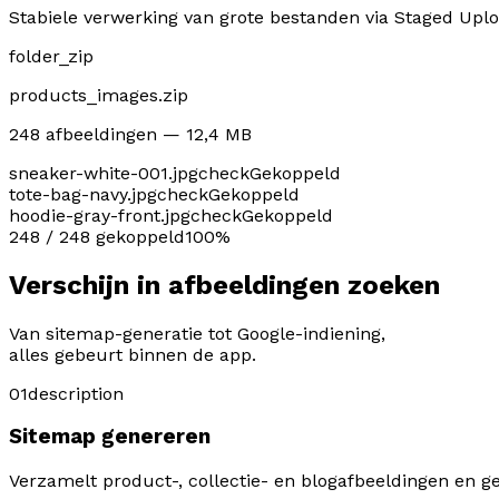
Stabiele verwerking van grote bestanden via Staged Upl
folder_zip
products_images.zip
248 afbeeldingen — 12,4 MB
sneaker-white-001.jpg
check
Gekoppeld
tote-bag-navy.jpg
check
Gekoppeld
hoodie-gray-front.jpg
check
Gekoppeld
248 / 248 gekoppeld
100%
Verschijn in afbeeldingen zoeken
Van sitemap-generatie tot Google-indiening,
alles gebeurt binnen de app.
01
description
Sitemap genereren
Verzamelt product-, collectie- en blogafbeeldingen en 