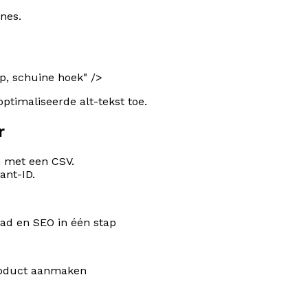
nes.
ap, schuine hoek
" />
ptimaliseerde alt-tekst toe.
r
n met een CSV.
ant-ID.
oad en SEO in één stap
roduct aanmaken