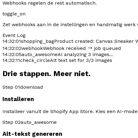
Webhooks regelen de rest automatisch.
toggle_on
Zet webhooks aan in de instellingen en handmatig werk 
Event Log
14:32:01
shopping_bag
Product created:
Canvas Sneaker 
14:32:02
webhook
Webhook received → job queued
14:32:05
auto_awesome
AI analyzing 3 images...
14:32:11
check_circle
Alt text set for 3/3 images
Drie stappen. Meer niet.
Step 01
download
Installeren
Installeer vanuit de Shopify App Store. Kies een AI-mode
Step 02
auto_awesome
Alt-tekst genereren