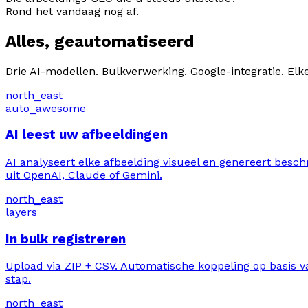
Rond het vandaag nog af.
Alles, geautomatiseerd
Drie AI-modellen. Bulkverwerking. Google-integratie. El
north_east
auto_awesome
AI leest uw afbeeldingen
AI analyseert elke afbeelding visueel en genereert besc
uit OpenAI, Claude of Gemini.
north_east
layers
In bulk registreren
Upload via ZIP + CSV. Automatische koppeling op basis va
stap.
north_east