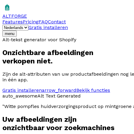
ALTFORGE
Features
Pricing
FAQ
Contact
Gratis installeren
menu
Alt-tekst generator voor Shopify
Onzichtbare afbeeldingen
verkopen niet.
Zijn de alt-attributen van uw productafbeeldingen nog l
in één app.
Gratis installeren
arrow_forward
Bekijk functies
auto_awesome
Alt Text Generated
"
Witte pompfles huidverzorgingsproduct op mintgroene 
Uw afbeeldingen zijn
onzichtbaar voor zoekmachines