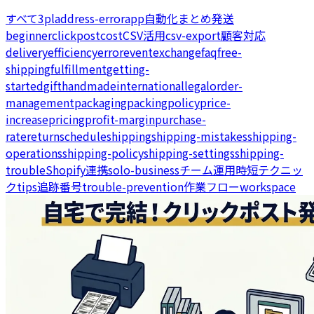
すべて
3pl
address-error
app
自動化
まとめ発送
beginner
clickpost
cost
CSV活用
csv-export
顧客対応
delivery
efficiency
error
event
exchange
faq
free-
shipping
fulfillment
getting-
started
gift
handmade
international
legal
order-
management
packaging
packing
policy
price-
increase
pricing
profit-margin
purchase-
rate
return
schedule
shipping
shipping-mistakes
shipping-
operations
shipping-policy
shipping-settings
shipping-
trouble
Shopify連携
solo-business
チーム運用
時短テクニッ
ク
tips
追跡番号
trouble-prevention
作業フロー
workspace