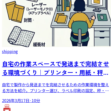
shipping
自宅の作業スペースで発送まで完結させ
る環境づくり｜プリンター・用紙・秤・
梱包資材
自宅で製作から発送までを完結させるための作業環境を整え
る方法を紹介。プリンター選び、ラベル印刷の設定、秤・厚
さ測定定規・梱包資材の揃え方、作業動線の組み立て方を、
2026年3月17日
·
10分
毎日の発送を自宅で行ってきた経験から解説します。