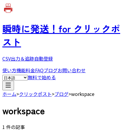
瞬時に発送！
for クリックポ
スト
CSV出力＆追跡自動登録
使い方
機能
料金
FAQ
ブログ
お問い合わせ
無料で始める
ホーム
>
クリックポスト
>
ブログ
>
workspace
workspace
1 件の記事