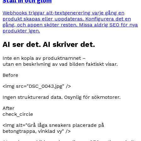
Ställ in och glöm
Webhooks triggar alt-textgenerering varje gång en
produkt skapas eller uppdateras. Konfigurera det en
gång, och appen sköter resten. Missa aldrig SEO för nya
produkter igen.
AI ser det. AI skriver det.
Inte en kopia av produktnamnet –
utan en beskrivning av vad bilden faktiskt visar.
Before
<img src="DSC_0043.jpg" />
Ingen strukturerad data. Osynlig för sökmotorer.
After
check_circle
<img alt="
Grå låga sneakers placerade på
betongtrappa, vinklad vy
" />