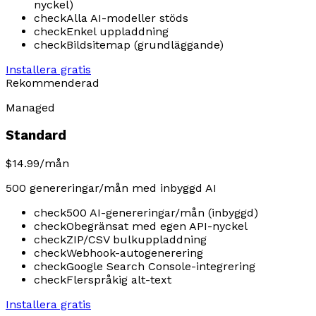
nyckel)
check
Alla AI-modeller stöds
check
Enkel uppladdning
check
Bildsitemap (grundläggande)
Installera gratis
Rekommenderad
Managed
Standard
$14.99
/mån
500 genereringar/mån med inbyggd AI
check
500 AI-genereringar/mån (inbyggd)
check
Obegränsat med egen API-nyckel
check
ZIP/CSV bulkuppladdning
check
Webhook-autogenerering
check
Google Search Console-integrering
check
Flerspråkig alt-text
Installera gratis