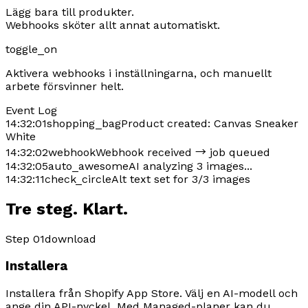
Lägg bara till produkter.
Webhooks sköter allt annat automatiskt.
toggle_on
Aktivera webhooks i inställningarna, och manuellt
arbete försvinner helt.
Event Log
14:32:01
shopping_bag
Product created:
Canvas Sneaker
White
14:32:02
webhook
Webhook received → job queued
14:32:05
auto_awesome
AI analyzing 3 images...
14:32:11
check_circle
Alt text set for 3/3 images
Tre steg. Klart.
Step 01
download
Installera
Installera från Shopify App Store. Välj en AI-modell och
ange din API-nyckel. Med Managed-planer kan du