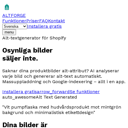
ALTFORGE
Funktioner
Priser
FAQ
Kontakt
Installera gratis
menu
Alt-textgenerator för Shopify
Osynliga bilder
säljer inte.
Saknar dina produktbilder alt-attribut? AI analyserar
varje bild och genererar alt-text automatiskt.
Massuppladdning och Google-indexering – allt i en app.
Installera gratis
arrow_forward
Se funktioner
auto_awesome
Alt Text Generated
"
Vit pumpflaska med hudvårdsprodukt mot mintgrön
bakgrund och minimalistisk etikettdesign
"
Dina bilder är