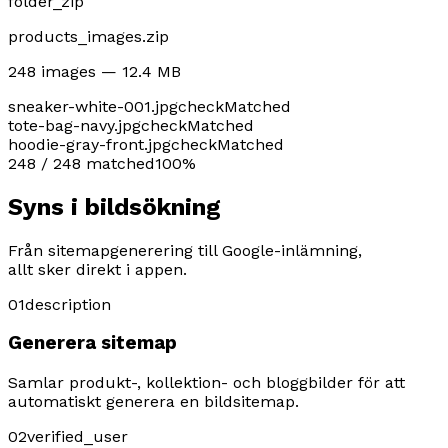
folder_zip
products_images.zip
248 images — 12.4 MB
sneaker-white-001.jpg
check
Matched
tote-bag-navy.jpg
check
Matched
hoodie-gray-front.jpg
check
Matched
248 / 248 matched
100%
Syns i bildsökning
Från sitemapgenerering till Google-inlämning,
allt sker direkt i appen.
01
description
Generera sitemap
Samlar produkt-, kollektion- och bloggbilder för att
automatiskt generera en bildsitemap.
02
verified_user