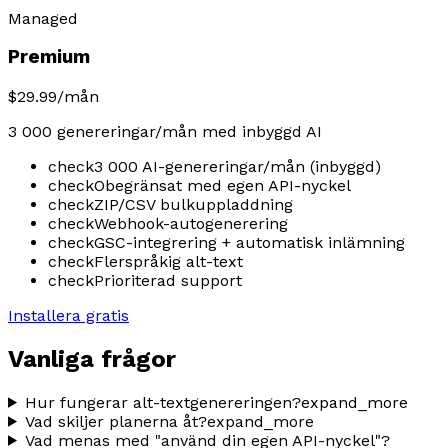
Managed
Premium
$29.99
/mån
3 000 genereringar/mån med inbyggd AI
check
3 000 AI-genereringar/mån (inbyggd)
check
Obegränsat med egen API-nyckel
check
ZIP/CSV bulkuppladdning
check
Webhook-autogenerering
check
GSC-integrering + automatisk inlämning
check
Flerspråkig alt-text
check
Prioriterad support
Installera gratis
Vanliga frågor
Hur fungerar alt-textgenereringen?
expand_more
Vad skiljer planerna åt?
expand_more
Vad menas med "använd din egen API-nyckel"?