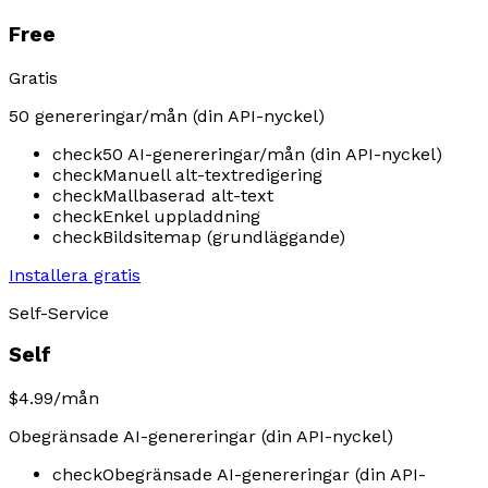
Free
Gratis
50 genereringar/mån (din API-nyckel)
check
50 AI-genereringar/mån (din API-nyckel)
check
Manuell alt-textredigering
check
Mallbaserad alt-text
check
Enkel uppladdning
check
Bildsitemap (grundläggande)
Installera gratis
Self-Service
Self
$4.99
/mån
Obegränsade AI-genereringar (din API-nyckel)
check
Obegränsade AI-genereringar (din API-