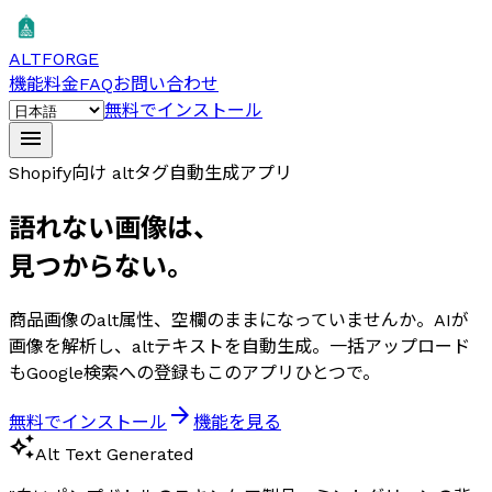
ALTFORGE
機能
料金
FAQ
お問い合わせ
無料でインストール
menu
Shopify向け altタグ自動生成アプリ
語れない画像は、
見つからない。
商品画像のalt属性、空欄のままになっていませんか。AIが
画像を解析し、altテキストを自動生成。一括アップロード
もGoogle検索への登録もこのアプリひとつで。
arrow_forward
無料でインストール
機能を見る
auto_awesome
Alt Text Generated