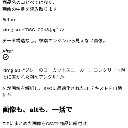
商品名のコピペではなく、
画像の中身を読み取ります。
Before
<img src="DSC_0043.jpg" />
データ構造なし。検索エンジンから見えない画像。
After
check_circle
<img alt="
グレーのローカットスニーカー、コンクリート階
段に置かれた斜めアングル
" />
AIが画像を解析し、SEOに最適化されたaltテキストを自動
付与。
画像も、altも、一括で
ZIPにまとめた画像をCSVで商品に紐付け。