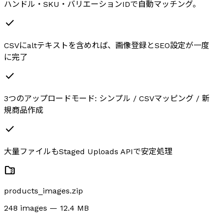
ハンドル・SKU・バリエーションIDで自動マッチング。
check
CSVにaltテキストを含めれば、画像登録とSEO設定が一度
に完了
check
3つのアップロードモード: シンプル / CSVマッピング / 新
規商品作成
check
大量ファイルもStaged Uploads APIで安定処理
folder_zip
products_images.zip
248 images — 12.4 MB