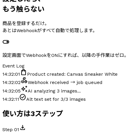
もう触らない
商品を登録するだけ。
あとはWebhookがすべて自動で処理します。
toggle_on
設定画面でWebhookをONにすれば、以降の手作業はゼロ。
Event Log
shopping_bag
14:32:01
Product created:
Canvas Sneaker White
webhook
14:32:02
Webhook received → job queued
auto_awesome
14:32:05
AI analyzing 3 images...
check_circle
14:32:11
Alt text set for 3/3 images
使い方は3ステップ
download
Step 01