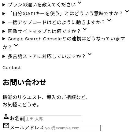
expand_more
プランの違いを教えてください
expand_more
「自分のAPIキーを使う」とはどういう意味ですか？
expand_more
一括アップロードはどのように動きますか？
expand_more
画像サイトマップとは何ですか？
Google Search Consoleとの連携はどうなっています
expand_more
か？
expand_more
多言語ストアに対応していますか？
Contact
お問い合わせ
機能のリクエスト、導入のご相談など、
お気軽にどうぞ。
person
お名前
mail
メールアドレス