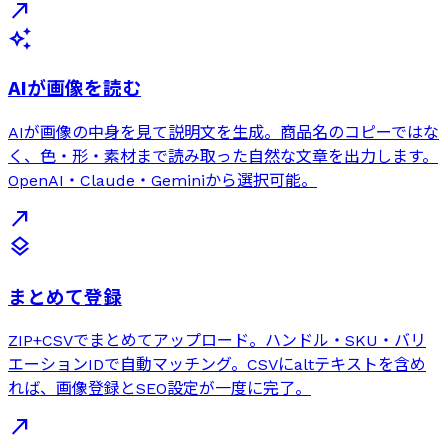
north_east
auto_awesome
AIが画像を読む
AIが画像の中身を見て説明文を生成。商品名のコピーではな
く、色・形・素材まで読み取った自然な文章を出力します。
OpenAI・Claude・Geminiから選択可能。
north_east
layers
まとめて登録
ZIP+CSVでまとめてアップロード。ハンドル・SKU・バリ
エーションIDで自動マッチング。CSVにaltテキストを含め
れば、画像登録とSEO設定が一度に完了。
north_east