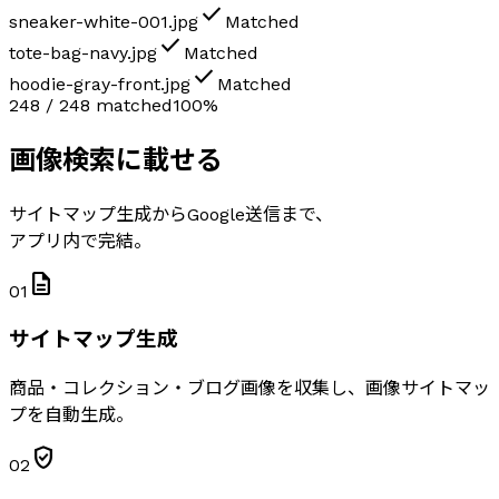
check
sneaker-white-001.jpg
Matched
check
tote-bag-navy.jpg
Matched
check
hoodie-gray-front.jpg
Matched
248 / 248 matched
100%
画像検索に載せる
サイトマップ生成からGoogle送信まで、
アプリ内で完結。
description
01
サイトマップ生成
商品・コレクション・ブログ画像を収集し、画像サイトマッ
プを自動生成。
verified_user
02