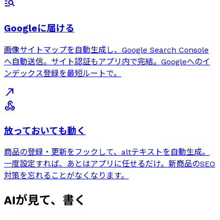
manage_search
Googleに届ける
画像サイトマップを自動生成し、Google Search Console
へ自動送信。サイト認証もアプリ内で完結。Googleへのイ
ンデックス登録を最短ルートで。
north_east
webhook
放っておいても動く
商品の登録・更新をフックして、altテキストを自動生成。
一度設定すれば、あとはアプリに任せるだけ。新商品のSEO
対策を忘れることがなくなります。
AIが見て、書く