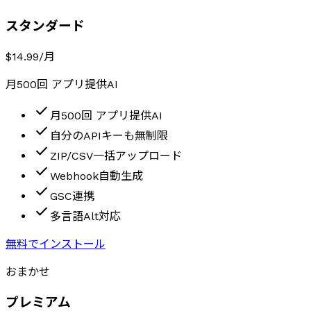
スタンダード
$14.99
/月
月500回 アプリ提供AI
check
月500回 アプリ提供AI
check
自分のAPIキーも無制限
check
ZIP/CSV一括アップロード
check
Webhook自動生成
check
GSC連携
check
多言語Alt対応
無料でインストール
おまかせ
プレミアム