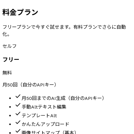
料金プラン
フリープランで今すぐ試せます。有料プランでさらに自動
化。
セルフ
フリー
無料
月50回（自分のAPIキー）
check
月50回までのAI生成（自分のAPIキー）
check
手動Altテキスト編集
check
テンプレートAlt
check
かんたんアップロード
check
画像サイトマップ（基本）