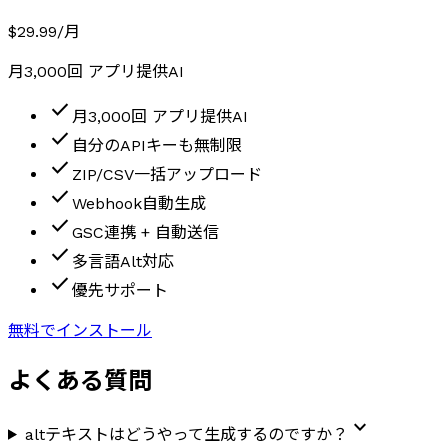
$29.99
/月
月3,000回 アプリ提供AI
check
月3,000回 アプリ提供AI
check
自分のAPIキーも無制限
check
ZIP/CSV一括アップロード
check
Webhook自動生成
check
GSC連携 + 自動送信
check
多言語Alt対応
check
優先サポート
無料でインストール
よくある質問
expand_more
altテキストはどうやって生成するのですか？